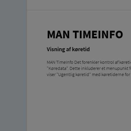
MAN TIMEINFO
Visning af køretid
MAN TimeInfo Det forenkler kontrol af køretid
"Køredata". Dette inkluderer et menupunkt f
viser "Ugentlig køretid" med køretiderne fo