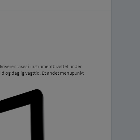
tskriveren vises i instrumentbrættet under
tid og daglig vagttid. Et andet menupunkt