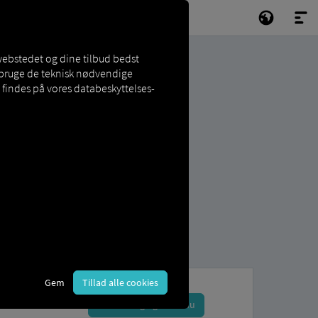
webstedet og dine tilbud bedst
t bruge de teknisk nødvendige
findes på vores databeskyttelses-
Gem
Tillad alle cookies
Tilmeld dig og book nu