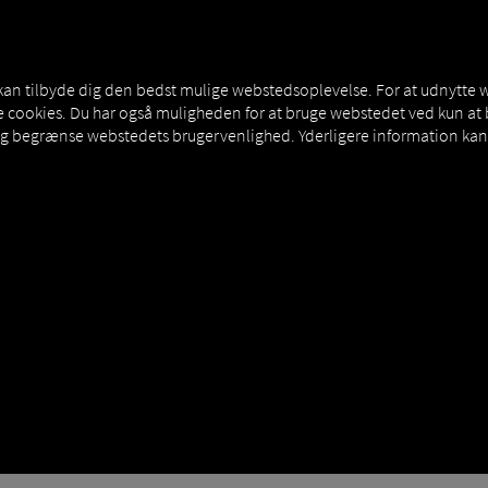
MAN DIGITALSERVICES
CONNECTORS
 kan tilbyde dig den bedst mulige webstedsoplevelse. For at udnytte 
sse cookies. Du har også muligheden for at bruge webstedet ved kun a
og begrænse webstedets brugervenlighed. Yderligere information kan 
imeInfo