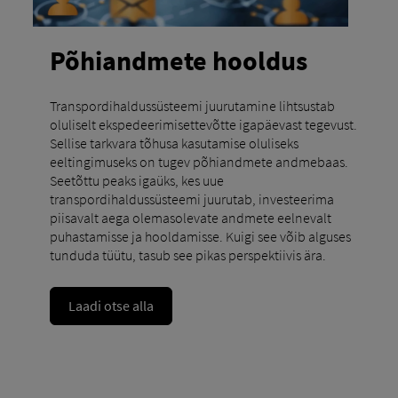
Põhiandmete hooldus
Transpordihaldussüsteemi juurutamine lihtsustab
oluliselt ekspedeerimisettevõtte igapäevast tegevust.
Sellise tarkvara tõhusa kasutamise oluliseks
eeltingimuseks on tugev põhiandmete andmebaas.
Seetõttu peaks igaüks, kes uue
transpordihaldussüsteemi juurutab, investeerima
piisavalt aega olemasolevate andmete eelnevalt
puhastamisse ja hooldamisse. Kuigi see võib alguses
tunduda tüütu, tasub see pikas perspektiivis ära.
Laadi otse alla