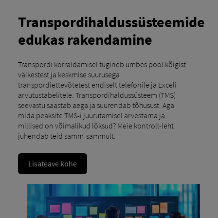
Transpordihaldussüsteemide
edukas rakendamine
Transpordi korraldamisel tugineb umbes pool kõigist
väikestest ja keskmise suurusega
transpordiettevõtetest endiselt telefonile ja Exceli
arvutustabelitele. Transpordihaldussüsteem (TMS)
seevastu säästab aega ja suurendab tõhusust. Aga
mida peaksite TMS-i juurutamisel arvestama ja
millised on võimalikud lõksud? Meie kontroll-leht
juhendab teid samm-sammult.
Lisateave kohe