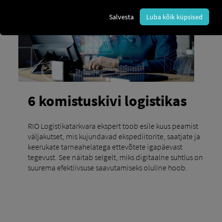
Salvesta
Luba kõik küpsised
6 komistuskivi logistikas
RIO Logistikatarkvara ekspert toob esile kuus peamist
väljakutset, mis kujundavad ekspediitorite, saatjate ja
keerukate tarneahelatega ettevõtete igapäevast
tegevust. See näitab selgelt, miks digitaalne suhtlus on
suurema efektiivsuse saavutamiseks oluline hoob.