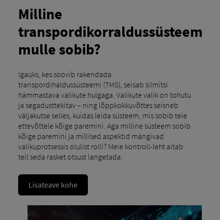
Milline
transpordikorraldussüsteem
mulle sobib?
Igaüks, kes soovib rakendada
transpordihaldussüsteemi (TMS), seisab silmitsi
hämmastava valikute hulgaga. Valikute valik on tohutu
ja segadusttekitav – ning lõppkokkuvõttes seisneb
väljakutse selles, kuidas leida süsteem, mis sobib teie
ettevõttele kõige paremini. Aga milline süsteem sobib
kõige paremini ja millised aspektid mängivad
valikuprotsessis olulist rolli? Meie kontroll-leht aitab
teil seda rasket otsust langetada.
Lisateave kohe