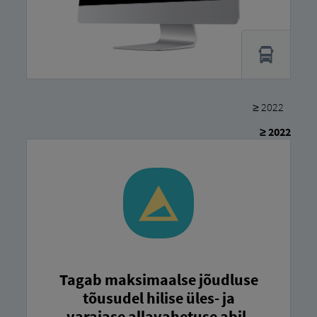
≥ 2022
≥ 2022
Tagab maksimaalse jõudluse
tõusudel hilise üles- ja
varajase allavahetuse abil.