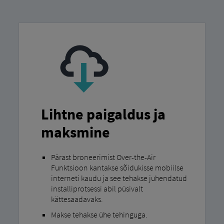
Lihtne paigaldus ja
maksmine
Pärast broneerimist Over-the-Air
Funktsioon kantakse sõidukisse mobiilse
interneti kaudu ja see tehakse juhendatud
installiprotsessi abil püsivalt
kättesaadavaks.
Makse tehakse ühe tehinguga.