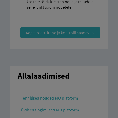
kas teie sõiduk vastab neile ja muudele
selle funktsiooni nõuetele.
Registreeru kohe ja kontrolli saadavust
Allalaadimised
Tehnilised nõuded RIO platvorm
Üldised tingimused RIO platvorm