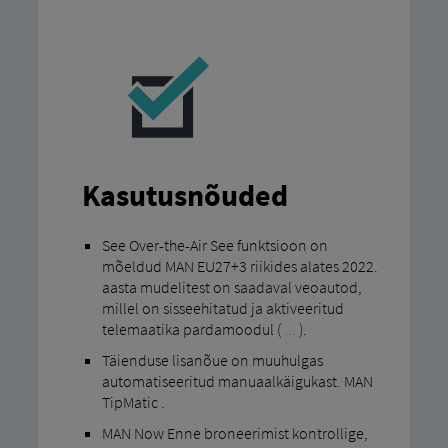
Kasutusnõuded
See Over-the-Air See funktsioon on
mõeldud MAN EU27+3 riikides alates 2022.
aasta mudelitest on saadaval veoautod,
millel on sisseehitatud ja aktiveeritud
telemaatika pardamoodul (
...
).
Täienduse lisanõue on muuhulgas
automatiseeritud manuaalkäigukast. MAN
TipMatic .
MAN Now Enne broneerimist kontrollige,