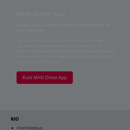
MAN Driver App
Oluline teave ja palju kasulikke funktsioone on
alati käepärast.
Nutitelefoni digitaalne assistent aitab lihtsustada
igapäevast tööd veoautodes ja bussides. MAN
Driver App saavad autojuhid MAN Veoautod ja teised
kaubamärgid saavad isegi tankimise ja parkimisega
tegeleda kontaktivabalt.
Kuni MAN Driver App
RIO
Kliendikeskus