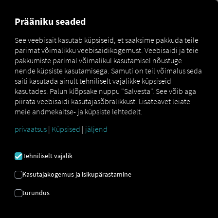
MARKETPLACE
ÜLEVAADE
Prääniku seaded
See veebisait kasutab küpsiseid, et saaksime pakkuda teile
parimat võimalikku veebisaidikogemust. Veebisaidi ja teie
MAN
MAN
MAN TipMatic
pakkumiste parimal võimalikul kasutamisel nõustuge
Marketplace
DigitalServices
Now
Offroad
nende küpsiste kasutamisega. Samuti on teil võimalus seda
saiti kasutada ainult tehniliselt vajalikke küpsiseid
kasutades. Palun klõpsake nuppu "Salvesta". See võib aga
piirata veebisaidi kasutajasõbralikkust. Lisateavet leiate
meie andmekaitse- ja küpsiste lehtedelt.
Registreeru ja broneeri kohe
privaatsus
|
Küpsised
|
jäljend
MAN TIPMATIC
Tehniliselt vajalik
MAASTIKUL
Kasutajakogemus ja isikupärastamine
turundus
Sõiduprogramm: Maastikusõit