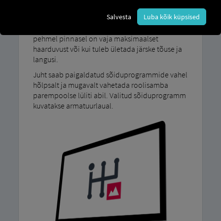
Meie sõiduprogramm MAN TipMatic
Salvesta
Luba kõik küpsised
Maastikusõit on loodud sõitmiseks rasketes
tingimustes: näiteks kui ebatasasel maastikul või
pehmel pinnasel on vaja maksimaalset
haarduvust või kui tuleb ületada järske tõuse ja
langusi.
Juht saab paigaldatud sõiduprogrammide vahel
hõlpsalt ja mugavalt vahetada roolisamba
parempoolse lüliti abil. Valitud sõiduprogramm
kuvatakse armatuurlaual.