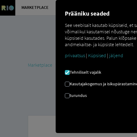
MARKETPLACE
ÜLEVAADE
Prääniku seaded
See veebisait kasutab küpsiseid, et
võimalikul kasutamisel nõustuge nend
küpsiseid kasutades. Palun klõpsake 
andmekaitse- ja küpsiste lehtedelt.
privaatsus
|
Küpsised
|
jäljend
Marketplace
MAN DigitalServices
MAN Now
MAN T
Tehniliselt vajalik
Kasutajakogemus ja isikupärastamin
turundus