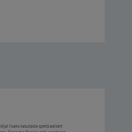
jal lisaks kasutada spetsiaalselt
ral. TipMatic Tanker aktiveeritakse