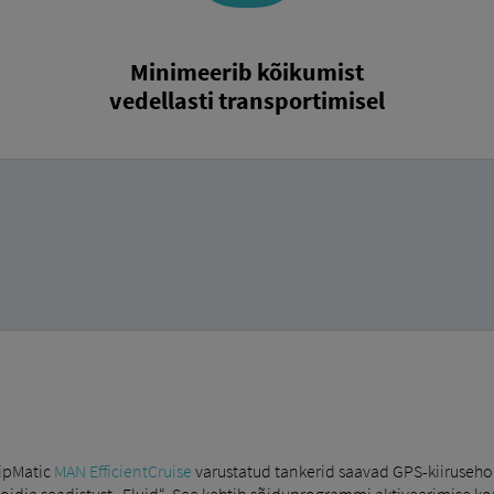
Minimeerib kõikumist
vedellasti transportimisel
ipMatic
MAN EfficientCruise
varustatud tankerid saavad GPS-kiirusehoid
idja seadistust „Fluid“. See kehtib sõiduprogrammi aktiveerimise kor