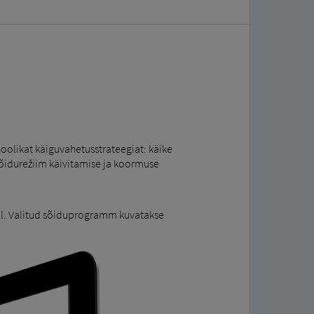
olikat käiguvahetusstrateegiat: käike
sõidurežiim käivitamise ja koormuse
il. Valitud sõiduprogramm kuvatakse