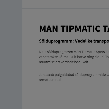
MAN TIPMATIC 
Sõiduprogramm: Vedelike transpo
Meie sõiduprogramm MAN TipMatic Spetsiaalse
vahetatakse võimalikult harva ning siduri üh
muutmise erakordselt hoolikalt.
Juht saab paigaldatud sõiduprogrammide vah
armatuurlaual.