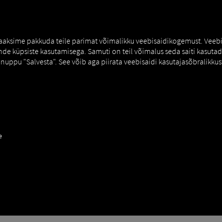
MAN DIGITALSERVICES
CONNECTORS
 saaksime pakkuda teile parimat võimalikku veebisaidikogemust. Veebi
e küpsiste kasutamisega. Samuti on teil võimalus seda saiti kasutada 
nuppu "Salvesta". See võib aga piirata veebisaidi kasutajasõbralikkust
ipMatic Tanker
e