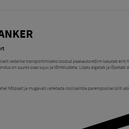
TANKER
rt
lt vedelike transportimiseks loodud paakautorežiim kasutab eriti ho
endus on suures osas sujuv ja tõmblusteta. Lisaks algatab ja lõpetab 
el hõlpsalt ja mugavalt vahetada roolisamba parempoolse lüliti ab