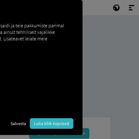
saidi ja teie pakkumiste parimal
ainult tehniliselt vajalikke
. Lisateavet leiate meie
Salvesta
Luba kõik küpsised
Registreeru ja broneeri kohe