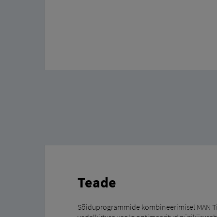
Teade
Sõiduprogrammide kombineerimisel MAN T
vedelkütuse veoks optimeeritud püsikiiruseho