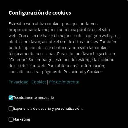
MARKETPLACE
VISIÓN DE
Configuración de cookies
Este sitio web utiliza cookies para que podamos
proporcionarle la mejor experiencia posible en el sitio
Marketplace
Connectors
Daf Connect
How to
web. Con el fin de hacer el mejor uso de la página web y sus
ofertas, por favor, acepte el uso de estas cookies. También
tiene la opción de usar el sitio usando sólo las cookies
técnicamente necesarias. Para ello, por favor haga clic en
Incorporación de DAF
"Guardar". Sin embargo, esto puede restringir la facilidad
de uso del sitio web. Para obtener más información,
consulte nuestras páginas de Privacidad y Cookies.
Instrucciones paso a paso para
Privacidad
|
Cookies
|
Pie de imprenta
equipar sus vehículos con RIO para
conectar.
Técnicamente necesario
Experiencia de usuario y personalización.
Marketing