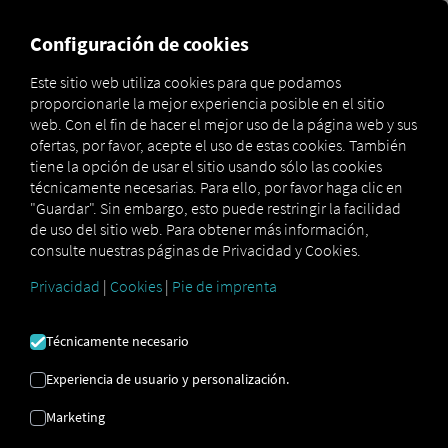
MARKETPLACE
VISIÓN DE
Configuración de cookies
Este sitio web utiliza cookies para que podamos
proporcionarle la mejor experiencia posible en el sitio
Marketplace
Connectors
Idem Connect
How to
web. Con el fin de hacer el mejor uso de la página web y sus
ofertas, por favor, acepte el uso de estas cookies. También
tiene la opción de usar el sitio usando sólo las cookies
técnicamente necesarias. Para ello, por favor haga clic en
IDEM
"Guardar". Sin embargo, esto puede restringir la facilidad
de uso del sitio web. Para obtener más información,
consulte nuestras páginas de Privacidad y Cookies.
INCORPORACIÓN
Privacidad
|
Cookies
|
Pie de imprenta
Instrucciones paso a paso para
Técnicamente necesario
personalizar sus remolques con RIO
Experiencia de usuario y personalización.
para conectar.
Marketing