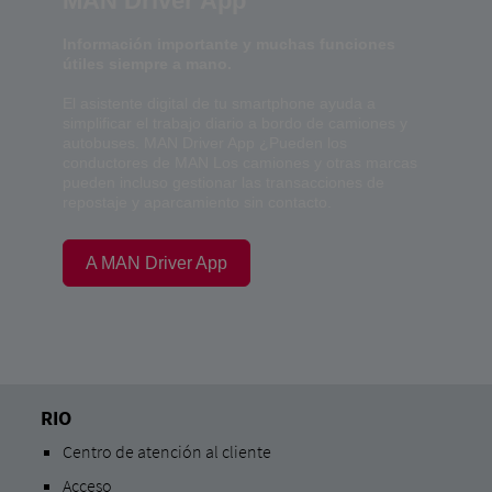
MAN Driver App
Información importante y muchas funciones
útiles siempre a mano.
El asistente digital de tu smartphone ayuda a
simplificar el trabajo diario a bordo de camiones y
autobuses. MAN Driver App ¿Pueden los
conductores de MAN Los camiones y otras marcas
pueden incluso gestionar las transacciones de
repostaje y aparcamiento sin contacto.
A MAN Driver App
RIO
Centro de atención al cliente
Acceso