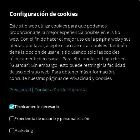
MARKETPLACE
VISIÓN DE
Configuración de cookies
Este sitio web utiliza cookies para que podamos
proporcionarle la mejor experiencia posible en el sitio
MAN
MAN
MAN
web. Con el fin de hacer el mejor uso de la página web y sus
Marketplace
DigitalServices
Now
IdleShutdown
ofertas, por favor, acepte el uso de estas cookies. También
tiene la opción de usar el sitio usando sólo las cookies
técnicamente necesarias. Para ello, por favor haga clic en
"Guardar". Sin embargo, esto puede restringir la facilidad
de uso del sitio web. Para obtener más información,
Regístrate y reserva ahora
consulte nuestras páginas de Privacidad y Cookies.
Privacidad
|
Cookies
|
Pie de imprenta
MAN
Técnicamente necesario
IDLESHUTDOWN
Experiencia de usuario y personalización.
Apagado automático del motor en
Marketing
ralentí