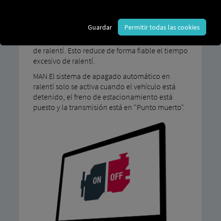
Nuestro MAN IdleShutdown El limitador de
Guardar
Permitir todas las cookies
ralentí del motor apaga automáticamente el
motor del vehículo después de cuatro minutos
de ralentí. Esto reduce de forma fiable el tiempo
excesivo de ralentí.
MAN El sistema de apagado automático en
ralentí solo se activa cuando el vehículo está
detenido, el freno de estacionamiento está
puesto y la transmisión está en "Punto muerto".