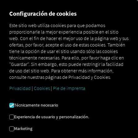
MARKETPLACE
VISIÓN DE
Configuración de cookies
Este sitio web utiliza cookies para que podamos
proporcionarle la mejor experiencia posible en el sitio
MAN
MAN
MAN TipMatic
web. Con el fin de hacer el mejor uso de la página web y sus
Marketplace
DigitalServices
Now
Performance
ofertas, por favor, acepte el uso de estas cookies. También
tiene la opción de usar el sitio usando sólo las cookies
técnicamente necesarias. Para ello, por favor haga clic en
"Guardar". Sin embargo, esto puede restringir la facilidad
de uso del sitio web. Para obtener más información,
Regístrate y reserva ahora
consulte nuestras páginas de Privacidad y Cookies.
Privacidad
|
Cookies
|
Pie de imprenta
MAN TIPMATIC
Técnicamente necesario
ACTUACIÓN
Experiencia de usuario y personalización.
Programa de conducción:
Marketing
Conducción dinámica y aceleración