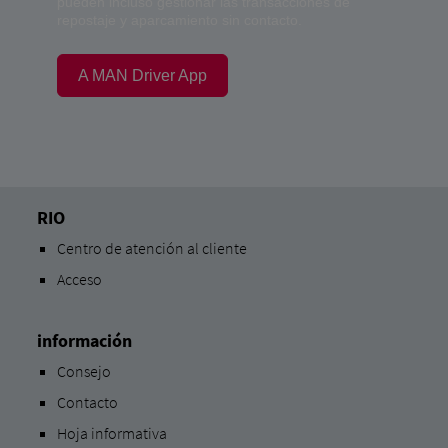
pueden incluso gestionar las transacciones de
repostaje y aparcamiento sin contacto.
A MAN Driver App
RIO
Centro de atención al cliente
Acceso
información
Consejo
Contacto
Hoja informativa