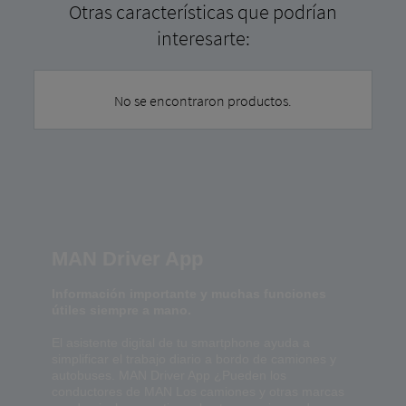
Otras características que podrían
interesarte:
No se encontraron productos.
MAN Driver App
Información importante y muchas funciones
útiles siempre a mano.
El asistente digital de tu smartphone ayuda a
simplificar el trabajo diario a bordo de camiones y
autobuses. MAN Driver App ¿Pueden los
conductores de MAN Los camiones y otras marcas