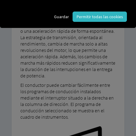
Nuestro programa de conducción MAN TipMatic
Guardar
Permitir todas las cookies
El rendimiento garantiza una conducción
dinámica siempre que se requiera alta potencia
o una aceleración rápida de forma espontánea.
La estrategia de transmisión, orientada al
rendimiento, cambia de marcha solo a altas
revoluciones del motor, lo que permite una
aceleración rápida. Además, los cambios de
marcha más rápidos reducen significativamente
la duración de las interrupciones en la entrega
de potencia.
El conductor puede cambiar fácilmente entre
los programas de conducción instalados
mediante el interruptor situado a la derecha en
la columna de dirección. El programa de
conducción seleccionado se muestra en el
cuadro de instrumentos.