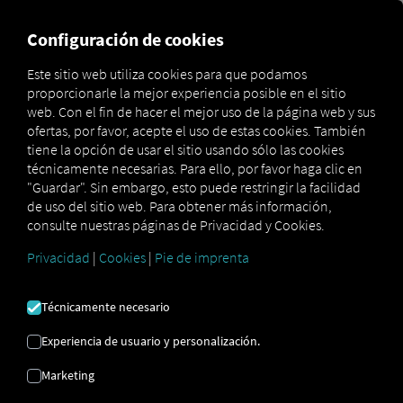
MARKETPLACE
VISIÓN DE
Configuración de cookies
Este sitio web utiliza cookies para que podamos
proporcionarle la mejor experiencia posible en el sitio
Marketplace
MAN DigitalServices
MAN ServiceCare M
web. Con el fin de hacer el mejor uso de la página web y sus
ofertas, por favor, acepte el uso de estas cookies. También
tiene la opción de usar el sitio usando sólo las cookies
técnicamente necesarias. Para ello, por favor haga clic en
"Guardar". Sin embargo, esto puede restringir la facilidad
de uso del sitio web. Para obtener más información,
consulte nuestras páginas de Privacidad y Cookies.
MAN
Privacidad
|
Cookies
|
Pie de imprenta
SERVICECARE
Técnicamente necesario
Experiencia de usuario y personalización.
METRO
Marketing
Su gestión individual de