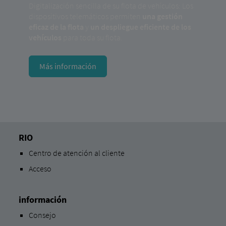
Digitalización sencilla de su flota de vehículos: Los
dispositivos telemáticos permiten
una gestión
eficaz de la flota
y
un despliegue eficiente de los
vehículos
para toda su flota.
Más información
RIO
Centro de atención al cliente
Acceso
información
Consejo