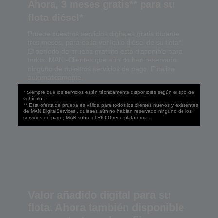
Ahora, 3 meses gratis** para su
flota diésel*
Pruebe nuestros servicios digitales gratis durante
tres meses, para cada vehículo diésel de su flota*.
El período de prueba gratuito está disponible para
todos. MAN -Clientes que aún no han reservado
ninguno de nuestros servicios de pago. Finaliza
automáticamente.
* Siempre que los servicios estén técnicamente disponibles según el tipo de
vehículo.
** Esta oferta de prueba es válida para todos los clientes nuevos y existentes
de MAN DigitalServices , quienes aún no habían reservado ninguno de los
servicios de pago, MAN sobre el RIO Ofrece plataforma.
Valor añadido digital para su
flota. Ahora también disponible