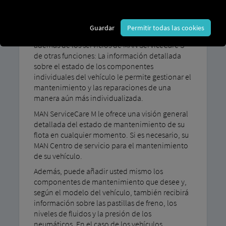
mantenimiento y reparación
Guardar
Permitir todas las cookies
Con MAN ServiceCare Usted se beneficia de M,
además de los servicios de MAN ServiceCare S -
de otras funciones: La información detallada
sobre el estado de los componentes
individuales del vehículo le permite gestionar el
mantenimiento y las reparaciones de una
manera aún más individualizada.
MAN ServiceCare M le ofrece una visión general
detallada del estado de mantenimiento de su
flota en cualquier momento. Si es necesario, su
MAN Centro de servicio para el mantenimiento
de su vehículo.
Además, puede añadir usted mismo los
componentes de mantenimiento que desee y,
según el modelo del vehículo, también recibirá
información sobre las pastillas de freno, los
niveles de fluidos y la presión de los
neumáticos. En el caso de los vehículos