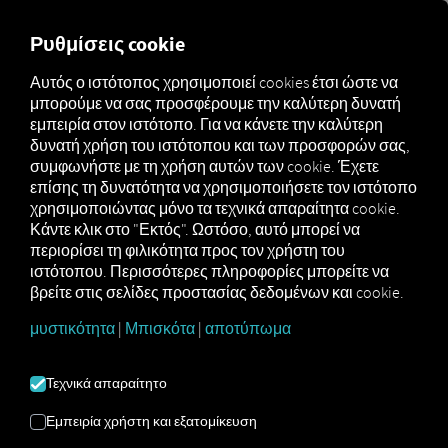
FOR CARRIERS
FOR SHIPPERS
FOR BUSINESS PART
Ρυθμίσεις cookie
Αυτός ο ιστότοπος χρησιμοποιεί cookies έτσι ώστε να
μπορούμε να σας προσφέρουμε την καλύτερη δυνατή
ΔΙΆΓΝΩΣΗ
εμπειρία στον ιστότοπο. Για να κάνετε την καλύτερη
δυνατή χρήση του ιστότοπου και των προσφορών σας,
ΣΥΣΤΉΜΑΤΟΣ
συμφωνήστε με τη χρήση αυτών των cookie. Έχετε
επίσης τη δυνατότητα να χρησιμοποιήσετε τον ιστότοπο
χρησιμοποιώντας μόνο τα τεχνικά απαραίτητα cookie.
Κάντε κλικ στο "Εκτός". Ωστόσο, αυτό μπορεί να
Το RIO είναι μια εφαρμογή που βασίζεται σε
περιορίσει τη φιλικότητα προς τον χρήστη του
πρόγραμμα περιήγησης. Αυτό σημαίνει ότι, για τη
ιστότοπου. Περισσότερες πληροφορίες μπορείτε να
βασική χρήση, δεν χρειάζεται να εγκαταστήσετε*
βρείτε στις σελίδες προστασίας δεδομένων και cookie.
επιπλέον λογισμικό και όλα πραγματοποιούνται
αποκλειστικά στο πρόγραμμα περιήγησής σας**.
μυστικότητα
|
Μπισκότα
|
αποτύπωμα
Θέλετε να μάθετε εκ των προτέρων αν η διαδικτυακή
διεπαφή του RIO είναι συμβατή με το πρόγραμμα
περιήγησής σας; Για να απαντήσετε σε αυτό το
Τεχνικά απαραίτητο
ερώτημα, μπορείτε απλά να ρίξετε μια ματιά στην
ανάλυση συστήματος που παρουσιάζεται εδώ.
Εμπειρία χρήστη και εξατομίκευση