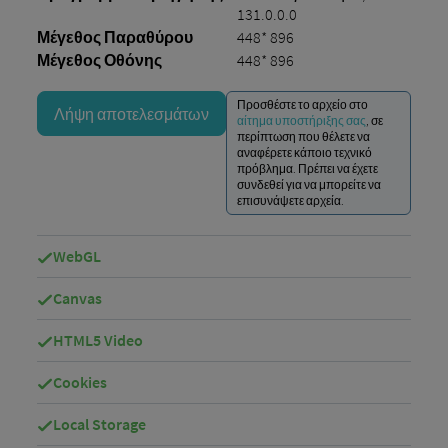
131.0.0.0
Μέγεθος Παραθύρου
448* 896
Μέγεθος Οθόνης
448* 896
Προσθέστε το αρχείο στο
Λήψη αποτελεσμάτων
αίτημα υποστήριξης σας
, σε
περίπτωση που θέλετε να
αναφέρετε κάποιο τεχνικό
πρόβλημα. Πρέπει να έχετε
συνδεθεί για να μπορείτε να
επισυνάψετε αρχεία.
WebGL
Canvas
HTML5 Video
Cookies
Local Storage