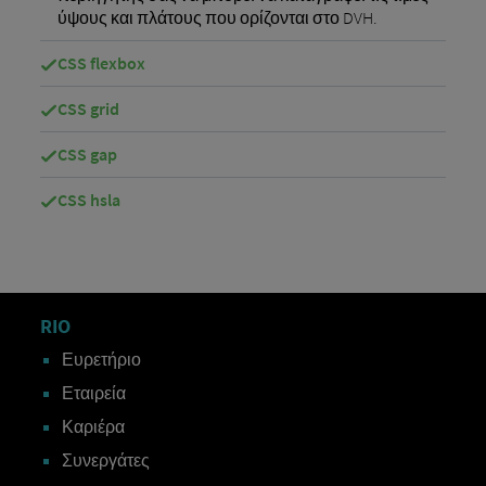
ύψους και πλάτους που ορίζονται στο DVH.
CSS flexbox
CSS grid
CSS gap
CSS hsla
RIO
Ευρετήριο
Εταιρεία
Καριέρα
Συνεργάτες