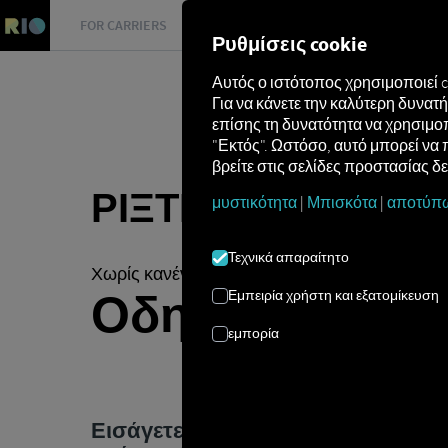
FOR CARRIERS
FOR SHIPPERS
FOR BUSINESS PART
Ρυθμίσεις cookie
Αυτός ο ιστότοπος χρησιμοποιεί 
Για να κάνετε την καλύτερη δυνα
επίσης τη δυνατότητα να χρησιμοπ
"Εκτός". Ωστόσο, αυτό μπορεί να 
βρείτε στις σελίδες προστασίας δ
ΡΊΞΤΕ ΜΙΑ ΜΑΤΙΆ
μυστικότητα
|
Μπισκότα
|
αποτύπ
Τεχνικά απαραίτητο
Χωρίς κανένα πρόβλημα με τον δοκιμαστικό 
Οδηγός επίδει
Εμπειρία χρήστη και εξατομίκευση
εμπορία