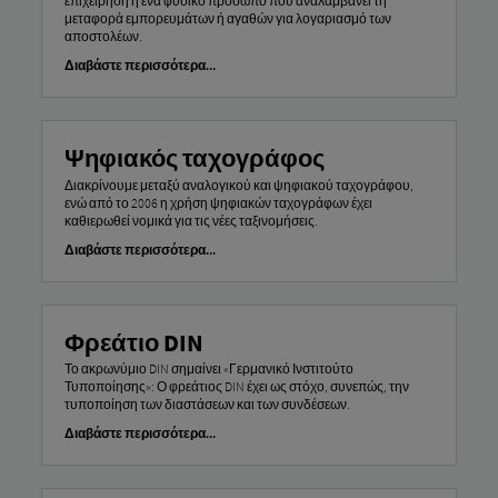
επιχείρηση ή ένα φυσικό πρόσωπο που αναλαμβάνει τη
μεταφορά εμπορευμάτων ή αγαθών για λογαριασμό των
αποστολέων.
Διαβάστε περισσότερα...
Ψηφιακός ταχογράφος
Διακρίνουμε μεταξύ αναλογικού και ψηφιακού ταχογράφου,
ενώ από το 2006 η χρήση ψηφιακών ταχογράφων έχει
καθιερωθεί νομικά για τις νέες ταξινομήσεις.
Διαβάστε περισσότερα...
Φρεάτιο DIN
Το ακρωνύμιο DIN σημαίνει «Γερμανικό Ινστιτούτο
Τυποποίησης»: Ο φρεάτιος DIN έχει ως στόχο, συνεπώς, την
τυποποίηση των διαστάσεων και των συνδέσεων.
Διαβάστε περισσότερα...