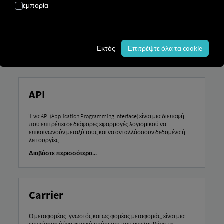
εμπορία
Ο έλεγχος πριν την αναχώρηση αναφέρεται στον υποχρεωτικό
έλεγχο ενός οχήματος από τον οδηγό πριν την έναρξη της
διαδρομής, με σκοπό τη διασφάλιση της οδικής ασφάλειας και
της λειτουργικής ετοιμότητας του οχήματος.
Εκτός
Επιτρέψτε όλα τα cookie
Διαβάστε περισσότερα...
API
Ένα API (Application Programming Interface) είναι μια διεπαφή
που επιτρέπει σε διάφορες εφαρμογές λογισμικού να
επικοινωνούν μεταξύ τους και να ανταλλάσσουν δεδομένα ή
λειτουργίες.
Διαβάστε περισσότερα...
Carrier
Ο μεταφορέας, γνωστός και ως φορέας μεταφοράς, είναι μια