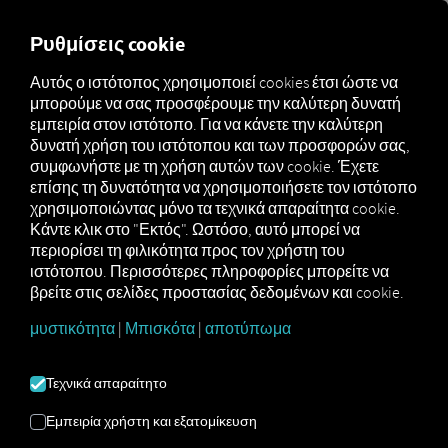
FOR CARRIERS
FOR SHIPPERS
FOR BUSINESS PART
Ρυθμίσεις cookie
Αυτός ο ιστότοπος χρησιμοποιεί cookies έτσι ώστε να
μπορούμε να σας προσφέρουμε την καλύτερη δυνατή
ΓΛΩΣΣΆΡΙΟ
εμπειρία στον ιστότοπο. Για να κάνετε την καλύτερη
δυνατή χρήση του ιστότοπου και των προσφορών σας,
συμφωνήστε με τη χρήση αυτών των cookie. Έχετε
Εδώ θα βρείτε όλες τις
επίσης τη δυνατότητα να χρησιμοποιήσετε τον ιστότοπο
χρησιμοποιώντας μόνο τα τεχνικά απαραίτητα cookie.
επεξηγήσεις όρων σχετικά με
Κάντε κλικ στο "Εκτός". Ωστόσο, αυτό μπορεί να
θέματα που αφορούν το RIO, την
περιορίσει τη φιλικότητα προς τον χρήστη του
ιστότοπου. Περισσότερες πληροφορίες μπορείτε να
εφοδιαστική και την τηλεματική
βρείτε στις σελίδες προστασίας δεδομένων και cookie.
μυστικότητα
|
Μπισκότα
|
αποτύπωμα
Τεχνικά απαραίτητο
Εμπειρία χρήστη και εξατομίκευση
Έλεγχος αναχώρησης