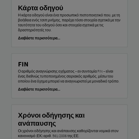
Κάρτα οδηγού
Η κάρτα οδηγού είναι ένα προσωπικό πιστοποιητικό που, με τη
βοήθεια ενός τσιπ μνήμης, παρέχει τόσο στοιχεία σχετικά με την
ταυτότητα του οδηγού όσο και στοιχεία σχετικά με τις
δραστηριότητές του.
Διαβάστε περισσότερα...
FIN
Ο αριθμός αναγνώρισης οχήματος – εν συντομία FIN – είναι
ένας διεθνώς τυποποιημένος σειριακός αριθμός, μέσω του
οποίου ένα όχημα μπορεί να αναγνωριστεί με μοναδικό τρόπο.
Διαβάστε περισσότερα...
Χρόνοι οδήγησης και
ανάπαυσης
Οι χρόνοι οδήγησης και ανάπαυσης καθορίζονται νομικά στον
κανονισμό (ΕΚ) αριθ. 561/2006 της ΕΕ.