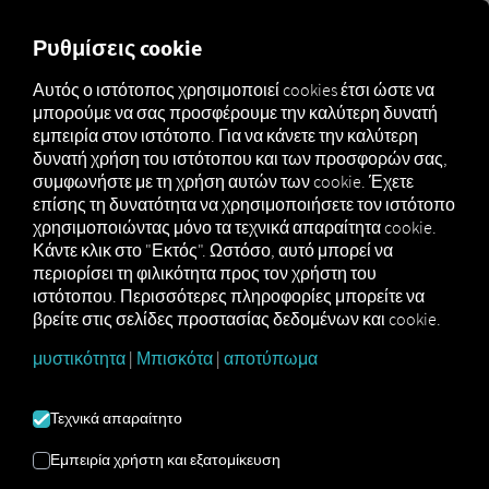
FOR CARRIERS
FOR SHIPPERS
FOR BUSINESS PART
Ρυθμίσεις cookie
Αυτός ο ιστότοπος χρησιμοποιεί cookies έτσι ώστε να
μπορούμε να σας προσφέρουμε την καλύτερη δυνατή
Glossar
Was ist ein DIN-Schacht?
εμπειρία στον ιστότοπο. Για να κάνετε την καλύτερη
δυνατή χρήση του ιστότοπου και των προσφορών σας,
ΦΡΕΆΤΙΟ DIN
συμφωνήστε με τη χρήση αυτών των cookie. Έχετε
επίσης τη δυνατότητα να χρησιμοποιήσετε τον ιστότοπο
χρησιμοποιώντας μόνο τα τεχνικά απαραίτητα cookie.
Κάντε κλικ στο "Εκτός". Ωστόσο, αυτό μπορεί να
Τι σημαίνει στην πραγματικότητα το DIN; Το DIN
περιορίσει τη φιλικότητα προς τον χρήστη του
είναι η πλήρης ονομασία
του Γερμανικού
ιστότοπου. Περισσότερες πληροφορίες μπορείτε να
Ινστιτούτου Τυποποίησης (Deutsches Institut für
βρείτε στις σελίδες προστασίας δεδομένων και cookie.
Normung)
: ο φρεάτιος DIN έχει ως στόχο, κατά
συνέπεια, την τυποποίηση των διαστάσεων και
μυστικότητα
|
Μπισκότα
|
αποτύπωμα
των συνδέσεων. Ένα απλό παράδειγμα είναι οι
διαστάσεις DIN του χαρτιού: το μέγεθος του χαρτιού
Τεχνικά απαραίτητο
ενοποιήθηκε με ονομασίες όπως DIN-A4 και πλέον
μπορεί να χρησιμοποιηθεί σε κάθε εκτυπωτή και
Εμπειρία χρήστη και εξατομίκευση
σαρωτή, παρά τις διαφορές μεταξύ των