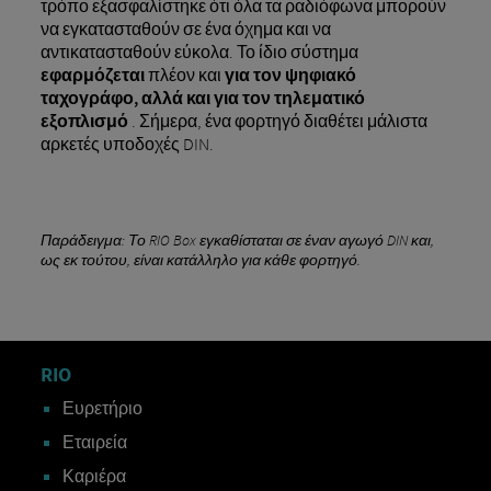
τρόπο εξασφαλίστηκε ότι όλα τα ραδιόφωνα μπορούν
να εγκατασταθούν σε ένα όχημα και να
αντικατασταθούν εύκολα. Το ίδιο σύστημα
εφαρμόζεται
πλέον και
για τον ψηφιακό
ταχογράφο, αλλά και για τον τηλεματικό
εξοπλισμό
. Σήμερα, ένα φορτηγό διαθέτει μάλιστα
αρκετές υποδοχές DIN.
Παράδειγμα: Το RIO Box εγκαθίσταται σε έναν αγωγό DIN και,
ως εκ τούτου, είναι κατάλληλο για κάθε φορτηγό.
RIO
Ευρετήριο
Εταιρεία
Καριέρα