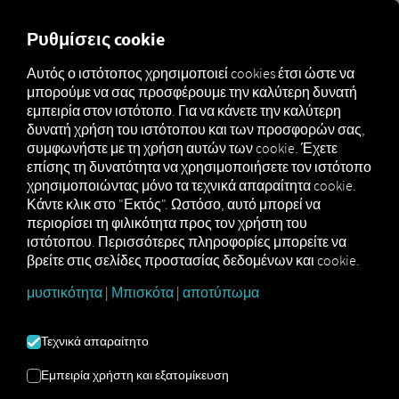
FOR CARRIERS
FOR SHIPPERS
FOR BUSINESS PART
Ρυθμίσεις cookie
Αυτός ο ιστότοπος χρησιμοποιεί cookies έτσι ώστε να
μπορούμε να σας προσφέρουμε την καλύτερη δυνατή
Glossar
Was sind Tachographendaten?
εμπειρία στον ιστότοπο. Για να κάνετε την καλύτερη
δυνατή χρήση του ιστότοπου και των προσφορών σας,
ΔΕΔΟΜΈΝΑ
συμφωνήστε με τη χρήση αυτών των cookie. Έχετε
επίσης τη δυνατότητα να χρησιμοποιήσετε τον ιστότοπο
χρησιμοποιώντας μόνο τα τεχνικά απαραίτητα cookie.
ΤΑΧΟΓΡΆΦΟΥ
Κάντε κλικ στο "Εκτός". Ωστόσο, αυτό μπορεί να
περιορίσει τη φιλικότητα προς τον χρήστη του
ιστότοπου. Περισσότερες πληροφορίες μπορείτε να
Τα δεδομένα ταχογράφου
καταγράφονται από τον
βρείτε στις σελίδες προστασίας δεδομένων και cookie.
(ψηφιακό) ταχογράφο και διαβιβάζονται σε ένα
μυστικότητα
|
Μπισκότα
|
αποτύπωμα
σύστημα επεξεργασίας.
Εκεί μπορούν να
εκτυπωθούν, να αρχειοθετηθούν, να αναλυθούν ή να
μεταφερθούν σε άλλα συστήματα τρίτων, όπως
Τεχνικά απαραίτητο
προγράμματα μισθοδοσίας. Παραδείγματα
δεδομένων ταχογράφου είναι τα εξής:
Εμπειρία χρήστη και εξατομίκευση
Χρόνοι οδήγησης και ανάπαυσης