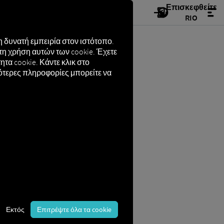
Επισκεφθείτε
RIO
 δυνατή εμπειρία στον ιστότοπο.
τη χρήση αυτών των cookie. Έχετε
τα cookie. Κάντε κλικ στο
σότερες πληροφορίες μπορείτε να
 και δομή
 αριθμός, μέσω του οποίου ένα
τός ως αριθμός πλαισίου. Πρόκειται
Εκτός
Επιτρέψτε όλα τα cookie
 διάφορα σημεία του ίδιου του