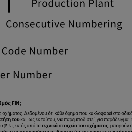
θμός FIN;
 οχήματος. Δεδομένου ότι κάθε όχημα που κυκλοφορεί στο οδικό δ
κτήτη του
και, ως εκ τούτου,
να
παρεμποδιστεί, για παράδειγμα,
 (FIN), εκτός από τα
τεχνικά στοιχεία του οχήματος
,
μπορούν ε
μός των προηγούμενων ιδιοκτητών, οι εργασίες συντήρηση