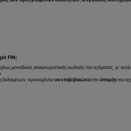
θμό FIN;
μίως μοναδικός αναγνωριστικός κωδικός του οχήματος, γι’ αυτό 
.
άση δεδομένων, προκειμένου
να επιβεβαιώσει
την
ύπαρξη
του ο