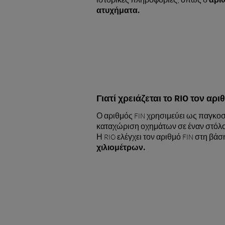
ατυχήματα.
Γιατί χρειάζεται το RIO τον αρι
Ο αριθμός FIN χρησιμεύει ως παγκοσ
καταχώριση οχημάτων σε έναν στόλο
Η RIO ελέγχει τον αριθμό FIN στη β
χιλιομέτρων.