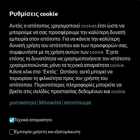
MARKETPLACE
ΕΠΙΣΚΌΠ
Ρυθμίσεις cookie
Αυτός ο ιστότοπος χρησιμοποιεί cookies έτσι ώστε να
μπορούμε να σας προσφέρουμε την καλύτερη δυνατή
MAN
MAN
MAN
εμπειρία στον ιστότοπο. Για να κάνετε την καλύτερη
Marketplace
DigitalServices
Now
MapUpdate
δυνατή χρήση του ιστότοπου και των προσφορών σας,
συμφωνήστε με τη χρήση αυτών των cookie. Έχετε
επίσης τη δυνατότητα να χρησιμοποιήσετε τον ιστότοπο
χρησιμοποιώντας μόνο τα τεχνικά απαραίτητα cookie.
Κάντε κλικ στο "Εκτός". Ωστόσο, αυτό μπορεί να
Το MAN MapUpdate διατίθεται μόνο ως
περιορίσει τη φιλικότητα προς τον χρήστη του
έκδοση για λήψη και όχι μέσω ασύρματης
ιστότοπου. Περισσότερες πληροφορίες μπορείτε να
ενημέρωσης.
βρείτε στις σελίδες προστασίας δεδομένων και cookie.
μυστικότητα
|
Μπισκότα
|
αποτύπωμα
Τεχνικά απαραίτητο
Εγγραφείτε και κάντε κράτηση τώρα
Εμπειρία χρήστη και εξατομίκευση