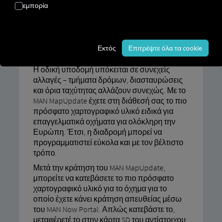
MAN MAPUPDATE
εμπορία
Χαρτογραφικό υλικό ειδικά για
επαγγελματικά οχήματα
Εκτός
Επιτρέψτε όλα τα cookie
Η οδική υποδομή υπόκειται σε συνεχείς
αλλαγές – τμήματα δρόμων, διασταυρώσεις
και όρια ταχύτητας αλλάζουν συνεχώς. Με το
MAN MapUpdate έχετε στη διάθεσή σας το πιο
πρόσφατο χαρτογραφικό υλικό ειδικά για
επαγγελματικά οχήματα για ολόκληρη την
Ευρώπη. Έτσι, η διαδρομή μπορεί να
προγραμματιστεί εύκολα και με τον βέλτιστο
τρόπο.
Μετά την κράτηση του MAN MapUpdate,
μπορείτε να κατεβάσετε το πιο πρόσφατο
χαρτογραφικό υλικό για το όχημα για το
οποίο έχετε κάνει κράτηση απευθείας μέσω
του MAN Now Portal. Απλώς κατεβάστε το,
μεταφέρετέ το στην κάρτα SD του αντίστοιχου