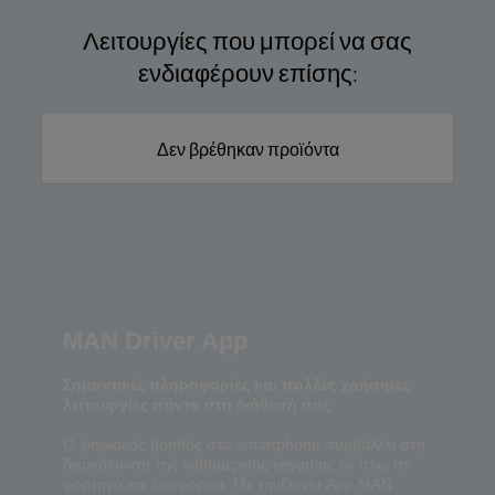
Λειτουργίες που μπορεί να σας
ενδιαφέρουν επίσης:
Δεν βρέθηκαν προϊόντα
MAN Driver App
Σημαντικές πληροφορίες και πολλές χρήσιμες
λειτουργίες πάντα στη διάθεσή σας.
Ο ψηφιακός βοηθός στο smartphone συμβάλλει στη
διευκόλυνση της καθημερινής εργασίας εν πλω σε
φορτηγά και λεωφορεία. Με τηνDriver App MAN