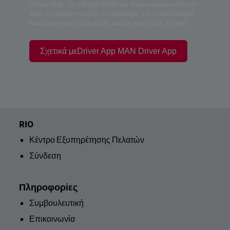
Driver App , οι οδηγοί MAN και άλλων μαρκώνDriver
App πραγματοποιούν συναλλαγές για ανεφοδιασμό
καυσίμων και στάθμευση ακόμη και χωρίς επαφή.
Σχετικά μεDriver App MAN Driver App
RIO
Κέντρο Εξυπηρέτησης Πελατών
Σύνδεση
Πληροφορίες
Συμβουλευτική
Επικοινωνία