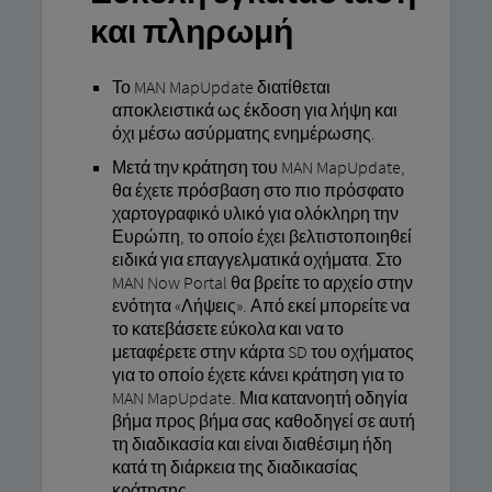
και πληρωμή
Το MAN MapUpdate διατίθεται
αποκλειστικά ως έκδοση για λήψη και
όχι μέσω ασύρματης ενημέρωσης.
Μετά την κράτηση του MAN MapUpdate,
θα έχετε πρόσβαση στο πιο πρόσφατο
χαρτογραφικό υλικό για ολόκληρη την
Ευρώπη, το οποίο έχει βελτιστοποιηθεί
ειδικά για επαγγελματικά οχήματα. Στο
MAN Now Portal θα βρείτε το αρχείο στην
ενότητα «Λήψεις». Από εκεί μπορείτε να
το κατεβάσετε εύκολα και να το
μεταφέρετε στην κάρτα SD του οχήματος
για το οποίο έχετε κάνει κράτηση για το
MAN MapUpdate. Μια κατανοητή οδηγία
βήμα προς βήμα σας καθοδηγεί σε αυτή
τη διαδικασία και είναι διαθέσιμη ήδη
κατά τη διάρκεια της διαδικασίας
κράτησης.