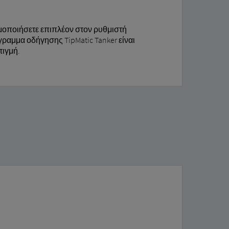
ιμοποιήσετε επιπλέον στον ρυθμιστή
όγραμμα οδήγησης TipMatic Tanker είναι
τιγμή.