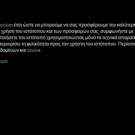
ΗΣΗ
MAN DIGITALSERVICES
CONNECTORS
cookies έτσι ώστε να μπορούμε να σας προσφέρουμε την καλύτερη
τή χρήση του ιστότοπου και των προσφορών σας, συμφωνήστε με 
οιήσετε τον ιστότοπο χρησιμοποιώντας μόνο τα τεχνικά απαραίτη
περιορίσει τη φιλικότητα προς τον χρήστη του ιστότοπου. Περισ
εδομένων και cookie.
ωμα
ipMatic Tanker