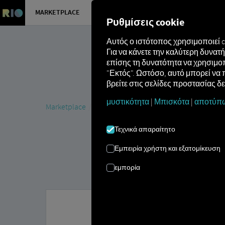
MARKETPLACE
ΕΠΙΣΚΌΠ
Ρυθμίσεις cookie
Αυτός ο ιστότοπος χρησιμοποιεί 
Για να κάνετε την καλύτερη δυνα
επίσης τη δυνατότητα να χρησιμοπ
"Εκτός". Ωστόσο, αυτό μπορεί να 
βρείτε στις σελίδες προστασίας δ
μυστικότητα
|
Μπισκότα
|
αποτύπ
Marketplace
MAN DigitalServices
MAN Now
MAN T
Τεχνικά απαραίτητο
Εμπειρία χρήστη και εξατομίκευση
εμπορία