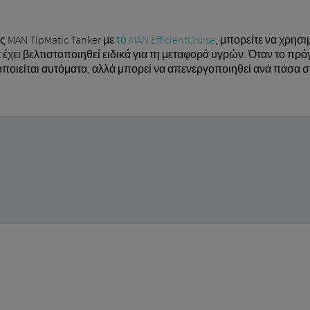
 MAN TipMatic Tanker με
το MAN EfficientCruise
, μπορείτε να χρησ
α έχει βελτιστοποιηθεί ειδικά για τη μεταφορά υγρών. Όταν το πρ
οποιείται αυτόματα, αλλά μπορεί να απενεργοποιηθεί ανά πάσα σ