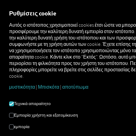
FOR CARRIERS
FOR SHIPPERS
FOR BUSINESS PART
Ρυθμίσεις cookie
Αυτός ο ιστότοπος χρησιμοποιεί cookies έτσι ώστε να μπορ
προσφέρουμε την καλύτερη δυνατή εμπειρία στον ιστότοπο. 
ΣΕΛΊΔΑ
την καλύτερη δυνατή χρήση του ιστότοπου και των προσφο
συμφωνήστε με τη χρήση αυτών των cookie. Έχετε επίσης τ
ΥΠΟΣΤΉΡΙΞΗΣ ΤΟΥ
να χρησιμοποιήσετε τον ιστότοπο χρησιμοποιώντας μόνο τα
απαραίτητα cookie. Κάντε κλικ στο "Εκτός". Ωστόσο, αυτό μπ
ΒΙΒΛΊΟΥ
περιορίσει τη φιλικότητα προς τον χρήστη του ιστότοπου. Π
πληροφορίες μπορείτε να βρείτε στις σελίδες προστασίας δ
ΠΑΡΑΓΓΕΛΙΏΝ
cookie.
μυστικότητα
|
Μπισκότα
|
αποτύπωμα
ΕΞΕΡΧΌΜΕΝΩΝ
Τεχνικά απαραίτητο
ΠΑΡΑΓΓΕΛΙΏΝ
Εμπειρία χρήστη και εξατομίκευση
εμπορία
Εδώ θα βρείτε όλα όσα χρειάζεστε για μια ομαλή
εκκίνηση – από
αναλυτικές οδηγίες βήμα προς