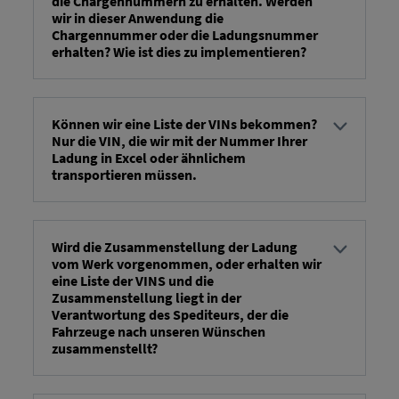
die Chargennummern zu erhalten. Werden
του μέσου μεταφοράς.
wir in dieser Anwendung die
Chargennummer oder die Ladungsnummer
erhalten? Wie ist dies zu implementieren?
...ο αριθμός φορτίου αναγράφεται στο FV14a στο
πεδίο: Φάκελος/Σώμα/Εντολή μεταφοράς
οχήματος/Κεφαλίδα/
Können wir eine Liste der VINs bekommen?
Nur die VIN, die wir mit der Nummer Ihrer
Αναφορά/@Qualifier/:code:LoadingList
Ladung in Excel oder ähnlichem
transportieren müssen.
Μπορείτε να δημιουργήσετε ένα αρχείο Excel για
λήψη στο σύστημα, χρησιμοποιώντας το
κουμπί «Λήψη» που βρίσκεται πάνω δεξιά.
Wird die Zusammenstellung der Ladung
vom Werk vorgenommen, oder erhalten wir
eine Liste der VINS und die
Zusammenstellung liegt in der
Verantwortung des Spediteurs, der die
Fahrzeuge nach unseren Wünschen
zusammenstellt?
Η σύνθεση του φορτίου πραγματοποιείται από