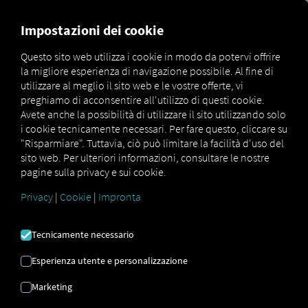
MARKETPLACE
PANORAMI
Impostazioni dei cookie
Questo sito web utilizza i cookie in modo da potervi offrire
la migliore esperienza di navigazione possibile. Al fine di
MAN
MAN
MAN
utilizzare al meglio il sito web e le vostre offerte, vi
Marketplace
DigitalServices
Now
LanguagePackage
preghiamo di acconsentire all'utilizzo di questi cookie.
Avete anche la possibilità di utilizzare il sito utilizzando solo
i cookie tecnicamente necessari. Per fare questo, cliccare su
"Risparmiare". Tuttavia, ciò può limitare la facilità d'uso del
sito web. Per ulteriori informazioni, consultare le nostre
Registrati e prenota ora
pagine sulla privacy e sui cookie.
Privacy
|
Cookie
|
Impronta
MAN
Tecnicamente necessario
LANGUAGEPACKAGE
Esperienza utente e personalizzazione
Lingue di visualizzazione estese
Marketing