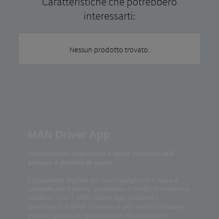
Caratteristiche che potrebbero
interessarti:
Nessun prodotto trovato.
MAN Driver App
Informazioni importanti e tante funzioni utili
sempre a portata di mano.
L'assistente digitale sul tuo smartphone ti aiuta a
semplificare il lavoro quotidiano a bordo di camion e
autobus. Con l' MAN Driver App possono i
conducenti di MAN I camion e altri marchi possono
persino gestire le operazioni di rifornimento e