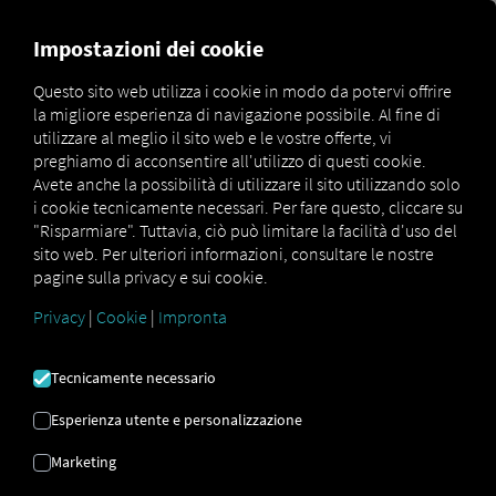
MARKETPLACE
PANORAMI
Impostazioni dei cookie
Questo sito web utilizza i cookie in modo da potervi offrire
la migliore esperienza di navigazione possibile. Al fine di
MAN
MAN
MAN TipMatic
utilizzare al meglio il sito web e le vostre offerte, vi
Marketplace
DigitalServices
Now
Efficiency
preghiamo di acconsentire all'utilizzo di questi cookie.
Avete anche la possibilità di utilizzare il sito utilizzando solo
i cookie tecnicamente necessari. Per fare questo, cliccare su
"Risparmiare". Tuttavia, ciò può limitare la facilità d'uso del
sito web. Per ulteriori informazioni, consultare le nostre
Registrati e prenota ora
pagine sulla privacy e sui cookie.
Privacy
|
Cookie
|
Impronta
MAN TIPMATIC
Tecnicamente necessario
EFFICIENZA
Esperienza utente e personalizzazione
Programma di guida: guida
Marketing
economica