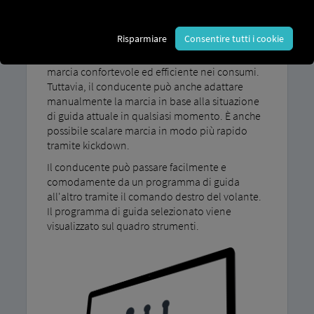
Con il nostro programma di guida MAN TipMatic
Risparmiare
Consentire tutti i cookie
Con la modalità Efficiency, il veicolo adotta
automaticamente una strategia di cambio
marcia confortevole ed efficiente nei consumi.
Tuttavia, il conducente può anche adattare
manualmente la marcia in base alla situazione
di guida attuale in qualsiasi momento. È anche
possibile scalare marcia in modo più rapido
tramite kickdown.
Il conducente può passare facilmente e
comodamente da un programma di guida
all'altro tramite il comando destro del volante.
Il programma di guida selezionato viene
visualizzato sul quadro strumenti.