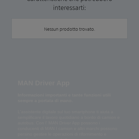
interessarti:
Nessun prodotto trovato.
MAN Driver App
Informazioni importanti e tante funzioni utili
sempre a portata di mano.
L'assistente digitale sul tuo smartphone ti aiuta a
semplificare il lavoro quotidiano a bordo di camion e
autobus. Con l' MAN Driver App possono i
conducenti di MAN I camion e altri marchi possono
persino gestire le operazioni di rifornimento e