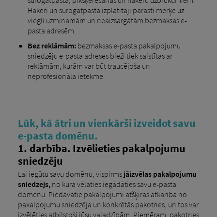
surogātpasta, pikšķerēšanas un hakeru uzbrukumiem.
Hakeri un surogātpasta izplatītāji parasti mērķē uz
viegli uzminamām un neaizsargātām bezmaksas e-
pasta adresēm.
Bez reklāmām:
bezmaksas e-pasta pakalpojumu
sniedzēju e-pasta adreses bieži tiek saistītas ar
reklāmām, kurām var būt traucējoša un
neprofesionāla ietekme.
Lūk, kā ātri un vienkārši izveidot savu
e-pasta domēnu.
1. darbība. Izvēlieties pakalpojumu
sniedzēju
Lai iegūtu savu domēnu, vispirms
jāizvēlas pakalpojumu
sniedzējs,
no kura vēlaties iegādāties savu e-pasta
domēnu. Piedāvātie pakalpojumi atšķiras atkarībā no
pakalpojumu sniedzēja un konkrētās pakotnes, un tos var
izvēlēties atbilstoši jūsu vajadzībām. Piemēram, pakotnes