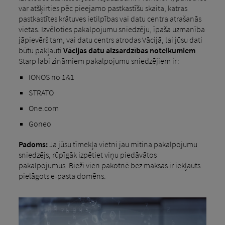
var atšķirties pēc pieejamo pastkastīšu skaita, katras
pastkastītes krātuves ietilpības vai datu centra atrašanās
vietas. Izvēloties pakalpojumu sniedzēju, īpaša uzmanība
jāpievērš tam, vai datu centrs atrodas Vācijā, lai jūsu dati
būtu pakļauti
Vācijas datu aizsardzības noteikumiem
.
Starp labi zināmiem pakalpojumu sniedzējiem ir:
IONOS no 1&1
STRATO
One.com
Goneo
Padoms:
Ja jūsu tīmekļa vietni jau mitina pakalpojumu
sniedzējs, rūpīgāk izpētiet viņu piedāvātos
pakalpojumus. Bieži vien pakotnē bez maksas ir iekļauts
pielāgots e-pasta domēns.