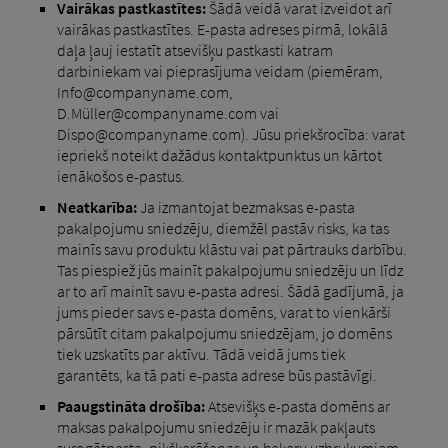
Vairākas pastkastītes:
Šādā veidā varat izveidot arī
vairākas pastkastītes. E-pasta adreses pirmā, lokālā
daļa ļauj iestatīt atsevišķu pastkasti katram
darbiniekam vai pieprasījuma veidam (piemēram,
Info@companyname.com,
D.Müller@companyname.com vai
Dispo@companyname.com). Jūsu priekšrocība: varat
iepriekš noteikt dažādus kontaktpunktus un kārtot
ienākošos e-pastus.
Neatkarība:
Ja izmantojat bezmaksas e-pasta
pakalpojumu sniedzēju, diemžēl pastāv risks, ka tas
mainīs savu produktu klāstu vai pat pārtrauks darbību.
Tas piespiež jūs mainīt pakalpojumu sniedzēju un līdz
ar to arī mainīt savu e-pasta adresi. Šādā gadījumā, ja
jums pieder savs e-pasta domēns, varat to vienkārši
pārsūtīt citam pakalpojumu sniedzējam, jo ​​domēns
tiek uzskatīts par aktīvu. Tādā veidā jums tiek
garantēts, ka tā pati e-pasta adrese būs pastāvīgi.
Paaugstināta drošība:
Atsevišķs e-pasta domēns ar
maksas pakalpojumu sniedzēju ir mazāk pakļauts