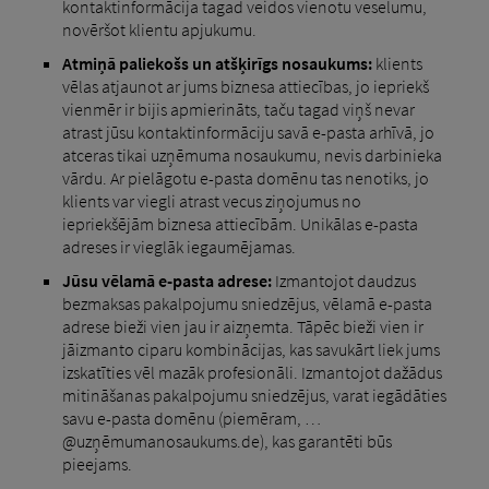
kontaktinformācija tagad veidos vienotu veselumu,
novēršot klientu apjukumu.
Atmiņā paliekošs un atšķirīgs nosaukums:
klients
vēlas atjaunot ar jums biznesa attiecības, jo iepriekš
vienmēr ir bijis apmierināts, taču tagad viņš nevar
atrast jūsu kontaktinformāciju savā e-pasta arhīvā, jo
atceras tikai uzņēmuma nosaukumu, nevis darbinieka
vārdu. Ar pielāgotu e-pasta domēnu tas nenotiks, jo
klients var viegli atrast vecus ziņojumus no
iepriekšējām biznesa attiecībām. Unikālas e-pasta
adreses ir vieglāk iegaumējamas.
Jūsu vēlamā e-pasta adrese:
Izmantojot daudzus
bezmaksas pakalpojumu sniedzējus, vēlamā e-pasta
adrese bieži vien jau ir aizņemta. Tāpēc bieži vien ir
jāizmanto ciparu kombinācijas, kas savukārt liek jums
izskatīties vēl mazāk profesionāli. Izmantojot dažādus
mitināšanas pakalpojumu sniedzējus, varat iegādāties
savu e-pasta domēnu (piemēram, …
@uzņēmumanosaukums.de), kas garantēti būs
pieejams.