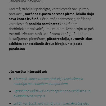
uzņēmuma informāciju.
Kad reģistrācija ir pabeigta, varat iestatīt savu pirmo
pastkasti
, norādot e-pasta adreses pirmo, lokālo daļu
sava konta izvēlnē.
Pēc pirmās adreses saglabāšanas
varat iestatīt
papildu pastkastes
konkrētiem
darbiniekiem vai vaicājumu veidiem, izmantojot to pašu
metodi. Pēc tam savā kontā varat konfigurēt papildu
iestatījumus, piemēram,
pāradresāciju, automātiskas
atbildes par atrašanās ārpus biroja un e-pasta
parakstus
.
Jūs varētu interesēt arī:
5 iemesli, kāpēc transportlīdzekļu izsekošana ir
noderīga pat nelieliem autoparkiem
Ilgtspējība loģistikā: Kā var apvienot ekoloģiskos un
ekonomiskos mērķus.
Lokāli vai SaaS: kurš risinājums ir piemērotāks jūsu