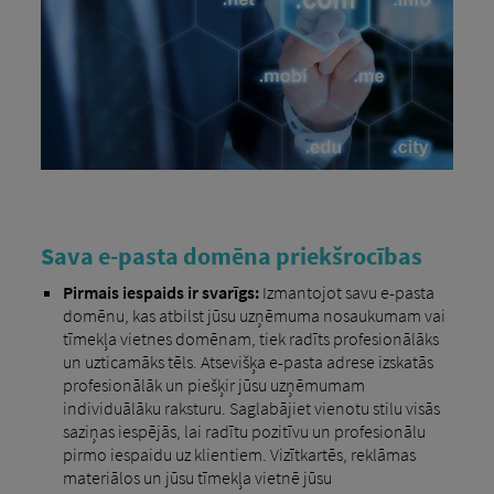
Sava e-pasta domēna priekšrocības
Pirmais iespaids ir svarīgs:
Izmantojot savu e-pasta
domēnu, kas atbilst jūsu uzņēmuma nosaukumam vai
tīmekļa vietnes domēnam, tiek radīts profesionālāks
un uzticamāks tēls. Atsevišķa e-pasta adrese izskatās
profesionālāk un piešķir jūsu uzņēmumam
individuālāku raksturu. Saglabājiet vienotu stilu visās
saziņas iespējās, lai radītu pozitīvu un profesionālu
pirmo iespaidu uz klientiem. Vizītkartēs, reklāmas
materiālos un jūsu tīmekļa vietnē jūsu