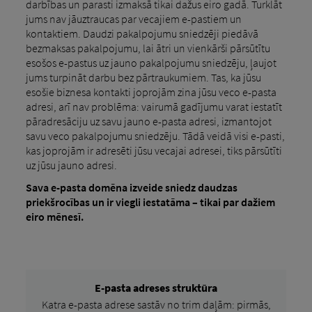
darbības un parasti izmaksā tikai dažus eiro gadā. Turklāt
jums nav jāuztraucas par vecajiem e-pastiem un
kontaktiem. Daudzi pakalpojumu sniedzēji piedāvā
bezmaksas pakalpojumu, lai ātri un vienkārši pārsūtītu
esošos e-pastus uz jauno pakalpojumu sniedzēju, ļaujot
jums turpināt darbu bez pārtraukumiem. Tas, ka jūsu
esošie biznesa kontakti joprojām zina jūsu veco e-pasta
adresi, arī nav problēma: vairumā gadījumu varat iestatīt
pāradresāciju uz savu jauno e-pasta adresi, izmantojot
savu veco pakalpojumu sniedzēju. Tādā veidā visi e-pasti,
kas joprojām ir adresēti jūsu vecajai adresei, tiks pārsūtīti
uz jūsu jauno adresi.
Sava e-pasta domēna izveide sniedz daudzas
priekšrocības un ir viegli iestatāma – tikai par dažiem
eiro mēnesī.
E-pasta adreses struktūra
Katra e-pasta adrese sastāv no trim daļām: pirmās,