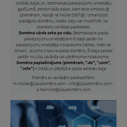
lokālās daļas un, bezmaksas pakalpojumu sniedzēju
gadījumā, personiskās daļas, kam seko simbols @
(piemēram, Max@ vai Müller1987@). Izmantojot
pielāgotu domēnu, lokālo daļu var modificēt, lai
izveidotu vairākas pastkastes.
Domēna vārds seko pa vidu.
Bezmaksas e-pasta
pakalpojumu sniedzējiem šī daļa sastāv no
pakalpojumu sniedzēja nosaukuma (Yahoo, Web vai
Gmail). Ja jums ir savs e-pasta domēns, šī daļa parasti
sastāv no jūsu uzvārda vai uzņēmuma nosaukuma.
Domēna paplašinājums (piemēram, ".de", ".com",
".info")
ir trešā un pēdējā e-pasta adreses daļa.
Piemērs ar vairākām pastkastītēm:
m.müller@jūsudomēns.com - info@jūsudomēns.com -
a.heinrich@jūsudomēns.com