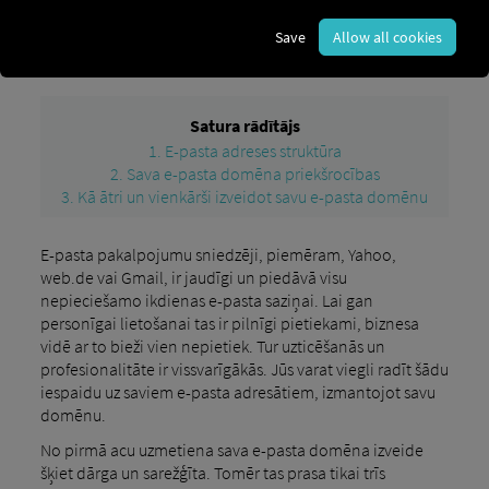
Save
Allow all cookies
Die eigene E-Mail-Domain – So erstellen Sie Ihre
Blog
eigene E-Mail-Domain schnell und einfach
Satura rādītājs
1. E-pasta adreses struktūra
2. Sava e-pasta domēna priekšrocības
3. Kā ātri un vienkārši izveidot savu e-pasta domēnu
E-pasta pakalpojumu sniedzēji, piemēram, Yahoo,
web.de vai Gmail, ir jaudīgi un piedāvā visu
nepieciešamo ikdienas e-pasta saziņai. Lai gan
personīgai lietošanai tas ir pilnīgi pietiekami, biznesa
vidē ar to bieži vien nepietiek. Tur uzticēšanās un
profesionalitāte ir vissvarīgākās. Jūs varat viegli radīt šādu
iespaidu uz saviem e-pasta adresātiem, izmantojot savu
domēnu.
No pirmā acu uzmetiena sava e-pasta domēna izveide
šķiet dārga un sarežģīta. Tomēr tas prasa tikai trīs