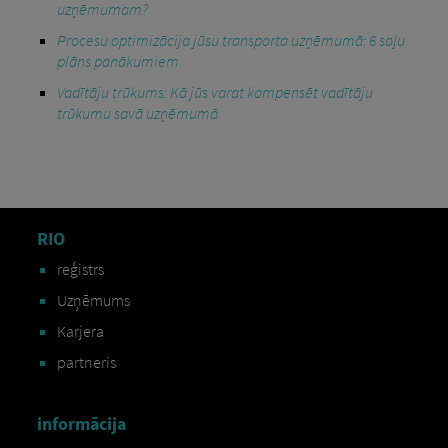
uzņēmumam?
Procesu optimizācija jūsu transporta uzņēmumā: 6 soļu
plāns panākumiem
Vadītāju trūkums: Kā jūs varat kompensēt vadītāju
trūkumu savā uzņēmumā
RIO
reģistrs
Uzņēmums
Karjera
partneris
informācija