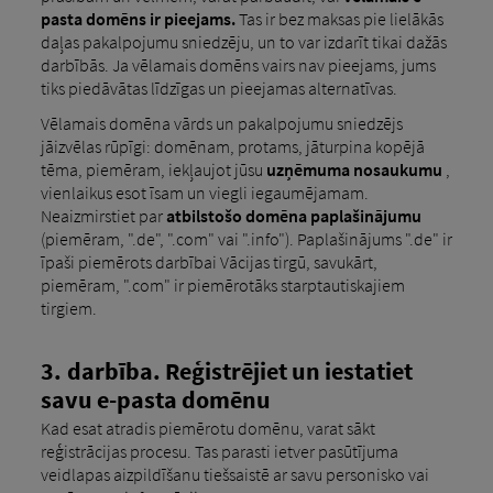
pasta domēns ir pieejams.
Tas ir bez maksas pie lielākās
daļas pakalpojumu sniedzēju, un to var izdarīt tikai dažās
darbībās. Ja vēlamais domēns vairs nav pieejams, jums
tiks piedāvātas līdzīgas un pieejamas alternatīvas.
Vēlamais domēna vārds un pakalpojumu sniedzējs
jāizvēlas rūpīgi: domēnam, protams, jāturpina kopējā
tēma, piemēram, iekļaujot jūsu
uzņēmuma nosaukumu
,
vienlaikus esot īsam un viegli iegaumējamam.
Neaizmirstiet par
atbilstošo domēna paplašinājumu
(piemēram, ".de", ".com" vai ".info"). Paplašinājums ".de" ir
īpaši piemērots darbībai Vācijas tirgū, savukārt,
piemēram, ".com" ir piemērotāks starptautiskajiem
tirgiem.
3. darbība. Reģistrējiet un iestatiet
savu e-pasta domēnu
Kad esat atradis piemērotu domēnu, varat sākt
reģistrācijas procesu. Tas parasti ietver pasūtījuma
veidlapas aizpildīšanu tiešsaistē ar savu personisko vai