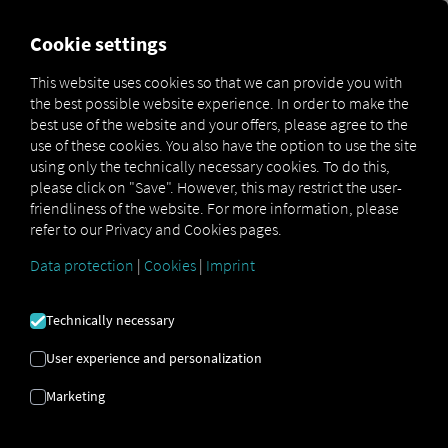
FOR CARRIERS
FOR SHIPPERS
FOR BUSINESS PART
Cookie settings
This website uses cookies so that we can provide you with
the best possible website experience. In order to make the
E-PASTA DOMĒNS |
best use of the website and your offers, please agree to the
use of these cookies. You also have the option to use the site
PAKALPOJUMU
using only the technically necessary cookies. To do this,
please click on "Save". However, this may restrict the user-
SNIEDZĒJS |
friendliness of the website. For more information, please
refer to our Privacy and Cookies pages.
DIGITALIZĀCIJA
Data protection
|
Cookies
|
Imprint
Technically necessary
Lūk, kā ātri un vienkārši izveidot savu e-
pasta domēnu.
User experience and personalization
Marketing