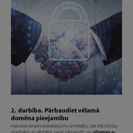
2. darbība. Pārbaudiet vēlamā
domēna pieejamību
Kad esat atradis pakalpojumu sniedzēju, kas atbilst jūsu
prasībām un vēlmēm, varat pārbaudīt, vai
vēlamais e-