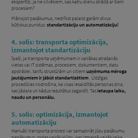
ekspertīzi, ja ne cilvēkiem, kas katru dienu strādā ar šiem
procesiem?
Plānojot pasākumus, nedrīkst palaist garām divus
būtiskus punktus:
standartizāciju un automatizāciju!
4. solis: transporta optimizācija,
izmantojot standartizāciju
Īpaši, ja transporta uzņēmumam ir vairākas atrašanās
vietas vai IT sistēmas, procesiem, dokumentiem, datu
apstrādei, tarifu struktūrām un citiem
uzņēmuma mēroga
jautājumiem ir jābūt standartizētiem
. Līdzīgas
procedūras nodrošina, ka visas iesaistītās personas zina,
kas jādara un kādus rezultātus sagaidīt. Tas
ietaupa laiku,
naudu un personālu.
5. solis: optimizācija, izmantojot
automatizāciju
Manuāli transporta procesi var samazināt jūsu pasākumu
panākumus: rodas vairāk kļūdu, kas izmaksā vairāk laika