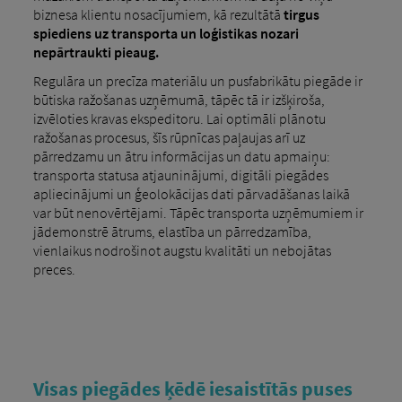
biznesa klientu nosacījumiem, kā rezultātā
tirgus
spiediens uz transporta un loģistikas nozari
nepārtraukti pieaug.
Regulāra un precīza materiālu un pusfabrikātu piegāde ir
būtiska ražošanas uzņēmumā, tāpēc tā ir izšķiroša,
izvēloties kravas ekspeditoru. Lai optimāli plānotu
ražošanas procesus, šīs rūpnīcas paļaujas arī uz
pārredzamu un ātru informācijas un datu apmaiņu:
transporta statusa atjauninājumi, digitāli piegādes
apliecinājumi un ģeolokācijas dati pārvadāšanas laikā
var būt nenovērtējami. Tāpēc transporta uzņēmumiem ir
jādemonstrē ātrums, elastība un pārredzamība,
vienlaikus nodrošinot augstu kvalitāti un nebojātas
preces.
Visas piegādes ķēdē iesaistītās puses