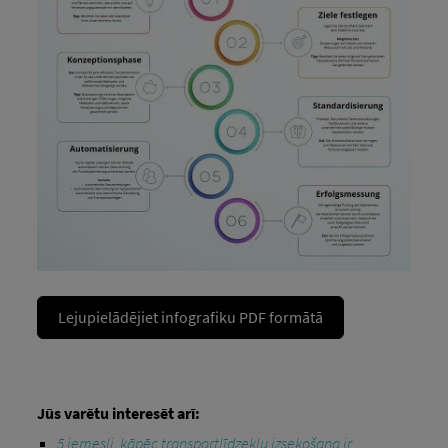
Lejupielādējiet infografiku PDF formātā
Jūs varētu interesēt arī:
5 iemesli, kāpēc transportlīdzekļu izsekošana ir