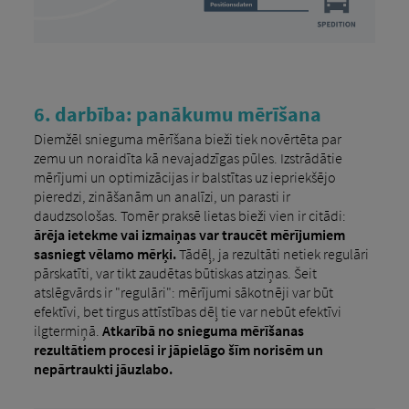
6. darbība: panākumu mērīšana
Diemžēl snieguma mērīšana bieži tiek novērtēta par
zemu un noraidīta kā nevajadzīgas pūles. Izstrādātie
mērījumi un optimizācijas ir balstītas uz iepriekšējo
pieredzi, zināšanām un analīzi, un parasti ir
daudzsološas. Tomēr praksē lietas bieži vien ir citādi:
ārēja ietekme vai izmaiņas var traucēt mērījumiem
sasniegt vēlamo mērķi.
Tādēļ, ja rezultāti netiek regulāri
pārskatīti, var tikt zaudētas būtiskas atziņas. Šeit
atslēgvārds ir "regulāri": mērījumi sākotnēji var būt
efektīvi, bet tirgus attīstības dēļ tie var nebūt efektīvi
ilgtermiņā.
Atkarībā no snieguma mērīšanas
rezultātiem procesi ir jāpielāgo šīm norisēm un
nepārtraukti jāuzlabo.