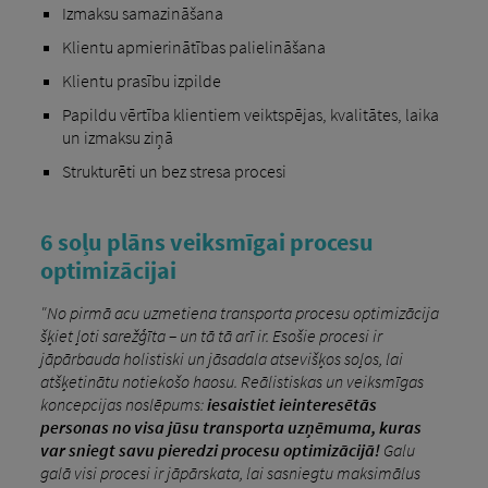
Izmaksu samazināšana
Klientu apmierinātības palielināšana
Klientu prasību izpilde
Papildu vērtība klientiem veiktspējas, kvalitātes, laika
un izmaksu ziņā
Strukturēti un bez stresa procesi
6 soļu plāns veiksmīgai procesu
optimizācijai
"No pirmā acu uzmetiena transporta procesu optimizācija
šķiet ļoti sarežģīta – un tā tā arī ir. Esošie procesi ir
jāpārbauda holistiski un jāsadala atsevišķos soļos, lai
atšķetinātu notiekošo haosu. Reālistiskas un veiksmīgas
koncepcijas noslēpums:
iesaistiet ieinteresētās
personas no visa jūsu transporta uzņēmuma, kuras
var sniegt savu pieredzi procesu optimizācijā!
​​Galu
galā visi procesi ir jāpārskata, lai sasniegtu maksimālus