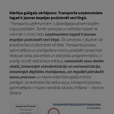
Mārtiņa galīgais vērtējums: Transporta uzņēmumiem
tagad ir jaunas iespējas pozicionēt sevi tirgū.
“Transporta uzņēmumiem ir jāpielāgojas dinamiskajām
tirgus prasībām. Tomēr izmaiņas un attīstība nozarē ne
vienmēr ir slikta lieta:
uzņēmumiem tagad ir jaunas
iespējas pozicionēt sevi tirgū.
Šīs izmaiņas ir jāuztver kā
priekšrocība un jāizmanto kā tāda. Transporta procesu
optimizēšana un pielāgošana klientu prasībām prasa tikai
nedaudz laika, pacietības un atbilstošu programmatūru: ir
svarīgi izvirzīt reālistiskus mērķus,
samazināt savu darba
slodzi, izmantojot standartizāciju un automatizāciju,
izmantojot digitālos risinājumus, un regulāri pārskatīt
savus procesus
un nepieciešamības gadījumā tos
pielāgot. Ja ievērosiet šos sešus soļus, transporta procesu
optimizēšana ir tikpat vienkārša kā zobu tīrīšana.” – Martins
Šaherls