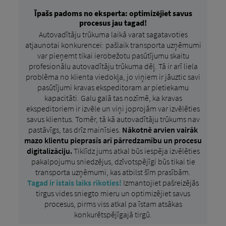
Īpašs padoms no eksperta: optimizējiet savus
procesus jau tagad!
Autovadītāju trūkuma laikā varat sagatavoties
atjaunotai konkurencei: pašlaik transporta uzņēmumi
var pieņemt tikai ierobežotu pasūtījumu skaitu
profesionālu autovadītāju trūkuma dēļ. Tā ir arī liela
problēma no klienta viedokļa, jo viņiem ir jāuztic savi
pasūtījumi kravas ekspeditoram ar pietiekamu
kapacitāti. Galu galā tas nozīmē, ka kravas
ekspeditoriem ir izvēle un viņi joprojām var izvēlēties
savus klientus. Tomēr, tā kā autovadītāju trūkums nav
pastāvīgs, tas drīz mainīsies.
Nākotnē arvien vairāk
mazo klientu pieprasīs arī pārredzamību un procesu
digitalizāciju.
Tiklīdz jums atkal būs iespēja izvēlēties
pakalpojumu sniedzējus, dzīvotspējīgi būs tikai tie
transporta uzņēmumi, kas atbilst šīm prasībām.
Tagad ir īstais laiks rīkoties!
Izmantojiet pašreizējās
tirgus vides sniegto mieru un optimizējiet savus
procesus, pirms viss atkal pa īstam atsākas
konkurētspējīgajā tirgū.