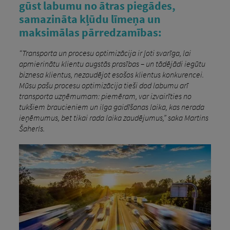
gūst labumu no ātras piegādes,
samazināta kļūdu līmeņa un
maksimālas pārredzamības:
“Transporta un procesu optimizācija ir ļoti svarīga, lai
apmierinātu klientu augstās prasības – un tādējādi iegūtu
biznesa klientus, nezaudējot esošos klientus konkurencei.
Mūsu pašu procesu optimizācija tieši dod labumu arī
transporta uzņēmumam: piemēram, var izvairīties no
tukšiem braucieniem un ilga gaidīšanas laika, kas nerada
ieņēmumus, bet tikai rada laika zaudējumus,” saka Martins
Šaherls.