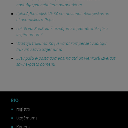
noderīga pat nelieliem autoparkiem
Ilgtspējība loģistikā: Kā var apvienot ekoloģiskos un
ekonomiskos mērķus.
Lokāli vai SaaS: kurš risinājums ir piemērotāks jūsu
uzņēmumam?
Vadītāju trūkums: Kā jūs varat kompensēt vadītāju
trūkumu savā uzņēmumā
Jūsu pašu e-pasta domēns: Kā ātri un vienkārši izveidot
savu e-pasta domēnu
RIO
reģistrs
Uzņēmums
Karjera