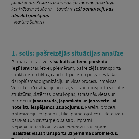
panākumus. Procesu optimizācija vienmēr jāpielāgo
konkrētajai situācijai – tomēr ir
seši pamatsoļi, kas
absolūti jāiekļauj:
"
- Martins Šaherls
1. solis: pašreizējās situācijas analīze
Pirmais solis ietver
visu būtisko tēmu pārskata
iegūšanu:
tas ietver, piemēram, pašreizējās transporta
struktūras un tīklus, caurlaidspējas un piegādes laikus,
darbplūsmas organizāciju un visas procesu izmaksas.
Veicot esošo situāciju analīzi, visas ar transportu saistītās
struktūras, sistēmas, datu kopas, atrašanās vietas un
partneri ir
jāpārbauda, ​​jāpārskata un jānovērtē, lai
noteiktu iespējamos uzlabojumus.
Pareizu procesu
optimizāciju var panākt, tikai pamatojoties uz detalizētu
pārskatu un savstarpējo saistību izpratni.
Nepaļaujieties tikai uz savu pieredzi un atziņām;
iesaistiet visus transporta uzņēmuma darbiniekus.