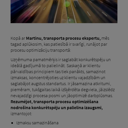
Kopā ar
Martinu, transporta procesu ekspertu,
mēs
tagad aplūkosim, kas patiesībā ir svarīgi, runājot par
procesu optimizāciju transportā:
Uzņēmuma pamatmērķis ir saglabāt konkurētspēju un
ideālā gadījumā to palielināt. Saskaņā ar klientu
pārvaldības principiem tas tiek panākts, samazinot
izmaksas, koncentrējoties uz klientu vajadzībām un
saglabājot augstus standartus. Ir jāsamazina atkritumi,
piemēram, tukšgaitas laikā izšķērdēta degviela, jāizslēdz
nevajadzīgi procesa posmi un jāoptimizē darbplūsmas.
Rezumējot, transporta procesu optimizēšana
nodrošina konkurētspēju un palielina izaugsmi,
izmantojot:
Izmaksu samazināšana