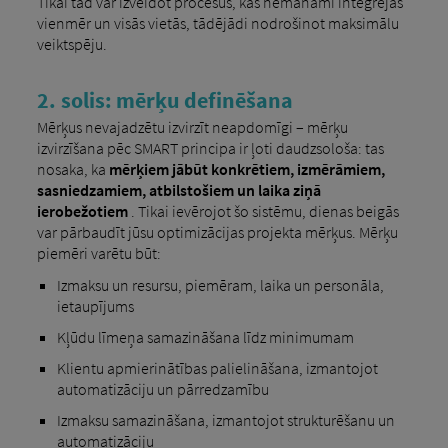
Tikai tad var izveidot procesus, kas nemanāmi integrējas
vienmēr un visās vietās, tādējādi nodrošinot maksimālu
veiktspēju.
2. solis: mērķu definēšana
Mērķus nevajadzētu izvirzīt neapdomīgi – mērķu
izvirzīšana pēc SMART principa ir ļoti daudzsološa: tas
nosaka, ka
mērķiem jābūt konkrētiem, izmērāmiem,
sasniedzamiem, atbilstošiem un laika ziņā
ierobežotiem
. Tikai ievērojot šo sistēmu, dienas beigās
var pārbaudīt jūsu optimizācijas projekta mērķus. Mērķu
piemēri varētu būt:
Izmaksu un resursu, piemēram, laika un personāla,
ietaupījums
Kļūdu līmeņa samazināšana līdz minimumam
Klientu apmierinātības palielināšana, izmantojot
automatizāciju un pārredzamību
Izmaksu samazināšana, izmantojot strukturēšanu un
automatizāciju