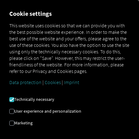
FOR CARRIERS
FOR SHIPPERS
FOR BUSINESS PART
Cookie settings
This website uses cookies so that we can provide you with
the best possible website experience. In order to make the
TRANSPORTS |
best use of the website and your offers, please agree to the
use of these cookies. You also have the option to use the site
PROCESU
using only the technically necessary cookies. To do this,
please click on "Save". However, this may restrict the user-
OPTIMIZĀCIJA |
friendliness of the website. For more information, please
refer to our Privacy and Cookies pages.
AUTOMATIZĀCIJA
Data protection
|
Cookies
|
Imprint
Technically necessary
6 soļu plāns veiksmīgai procesu
optimizācijai
User experience and personalization
Marketing