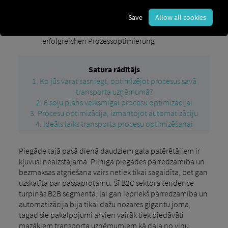
Save
Allow all cookies
Prozessoptimierung in Ihrem
Blog
Transportunternehmen: Der 6-Schritte-Plan zur
erfolgreichen Prozessoptimierung
Satura rādītājs
1. Ko jūs varat sasniegt, optimizējot procesus savā
transporta uzņēmumā?
2. 6 soļu plāns veiksmīgai procesu optimizācijai
3. Procesu optimizācija, izmantojot automatizāciju
4. Ideāls laiks transporta procesu optimizēšanai
Piegāde tajā pašā dienā daudziem gala patērētājiem ir
kļuvusi neaizstājama. Pilnīga piegādes pārredzamība un
bezmaksas atgriešana vairs netiek tikai sagaidīta, bet gan
uzskatīta par pašsaprotamu. Šī B2C sektora tendence
turpinās B2B segmentā: lai gan iepriekš pārredzamība un
automatizācija bija tikai dažu nozares gigantu joma,
tagad šie pakalpojumi arvien vairāk tiek piedāvāti
mazākiem transporta uzņēmumiem kā daļa no viņu