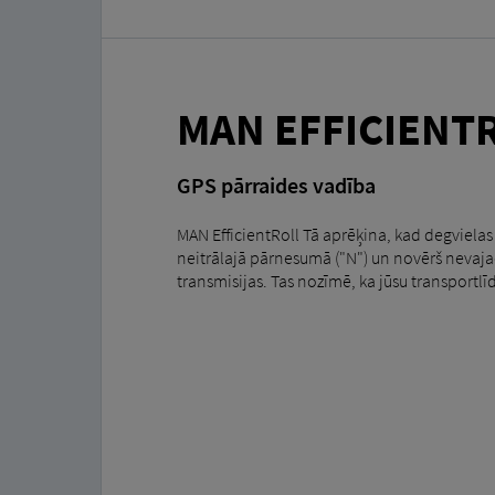
MAN EFFICIENT
GPS pārraides vadība
MAN EfficientRoll Tā aprēķina, kad degvielas
neitrālajā pārnesumā ("N") un novērš nevajad
transmisijas. Tas nozīmē, ka jūsu transportlī