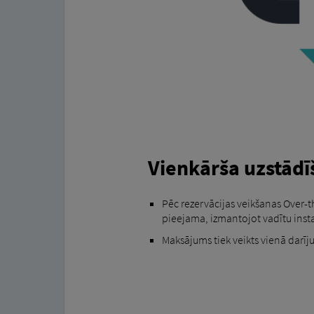
Vienkārša uzstād
Pēc rezervācijas veikšanas Over-th
pieejama, izmantojot vadītu inst
Maksājums tiek veikts vienā darīj