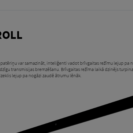
ROLL
 patēriņu var samazināt, inteliģenti vadot brīvgaitas režīmu lejup pa
zīgu transmisijas bremzēšanu. Brīvgaitas režīma laikā dzinējs turpina
dzeklis lejup pa nogāzi zaudē ātrumu lēnāk.