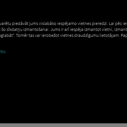
MAN DIGITALSERVICES
CONNECTORS
 varētu piedāvāt jums vislabāko iespējamo vietnes pieredzi. Lai pēc i
t šo sīkdatņu izmantošanai. Jums ir arī iespēja izmantot vietni, izman
Saglabāt”. Tomēr tas var ierobežot vietnes draudzīgumu lietotājam. Pa
rbs
fficientRoll