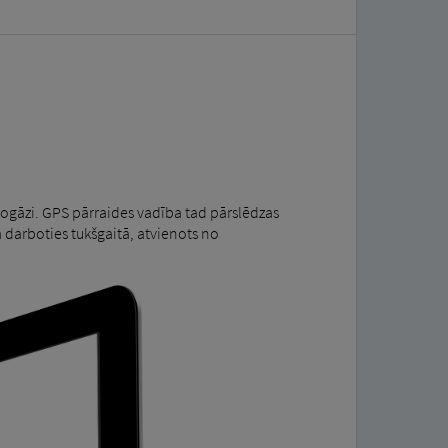
 nogāzi. GPS pārraides vadība tad pārslēdzas
 darboties tukšgaitā, atvienots no