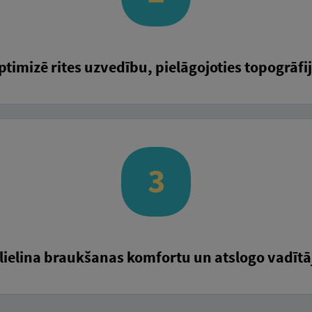
ptimizē rites uzvedību, pielāgojoties topogrāfij
lielina braukšanas komfortu un atslogo vadītā