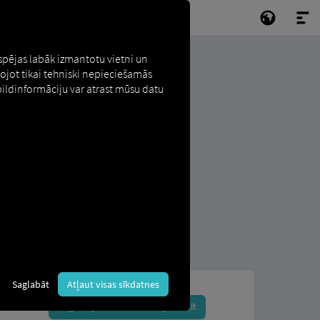
espējas labāk izmantotu vietni un
tojot tikai tehniski nepieciešamās
pildinformāciju var atrast mūsu datu
Saglabāt
Atļaut visas sīkdatnes
Reģistrējieties un rezervējiet tūlīt