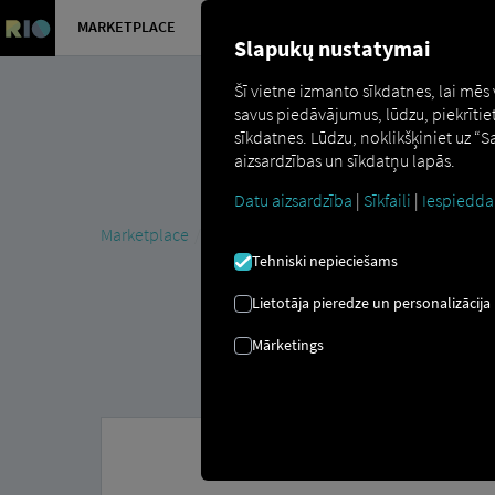
MARKETPLACE
PĀRSKATS
Slapukų nustatymai
Šī vietne izmanto sīkdatnes, lai mēs
savus piedāvājumus, lūdzu, piekrītie
sīkdatnes. Lūdzu, noklikšķiniet uz “
aizsardzības un sīkdatņu lapās.
Datu aizsardzība
|
Sīkfaili
|
Iespiedda
Marketplace
MAN DigitalServices
MAN Now
MAN E
Tehniski nepieciešams
Lietotāja pieredze un personalizācija
Mārketings