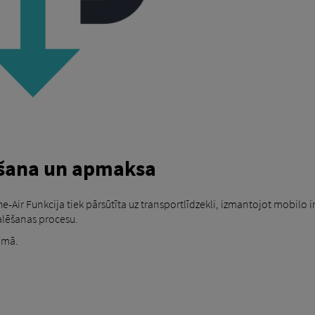
īšana un apmaksa
e-Air Funkcija tiek pārsūtīta uz transportlīdzekli, izmantojot mobilo i
alēšanas procesu.
umā.