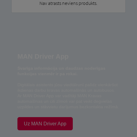
Nav atrasts neviens produkts.
MAN Driver App
Svarīga informācija un daudzas noderīgas
funkcijas vienmēr ir pa rokai.
Digitālais asistents jūsu viedtālrunī palīdz vienkāršot
ikdienas darbu kravas automašīnās un autobusos.
Ar MAN Driver App var vadītāji MAN Kravas
automašīnas un citi zīmoli var pat veikt degvielas
uzpildes un stāvvietu darījumus bezkontakta režīmā.
Uz MAN Driver App