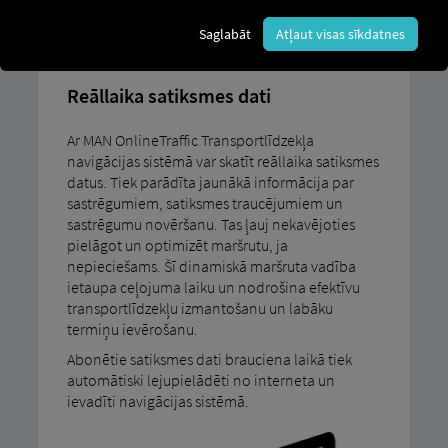
ONLINETRAFFIC
Saglabāt
Atļaut visas sīkdatnes
Reāllaika satiksmes dati
Ar MAN OnlineTraffic Transportlīdzekļa
navigācijas sistēmā var skatīt reāllaika satiksmes
datus. Tiek parādīta jaunākā informācija par
sastrēgumiem, satiksmes traucējumiem un
sastrēgumu novēršanu. Tas ļauj nekavējoties
pielāgot un optimizēt maršrutu, ja
nepieciešams. Šī dinamiskā maršruta vadība
ietaupa ceļojuma laiku un nodrošina efektīvu
transportlīdzekļu izmantošanu un labāku
termiņu ievērošanu.
Abonētie satiksmes dati brauciena laikā tiek
automātiski lejupielādēti no interneta un
ievadīti navigācijas sistēmā.