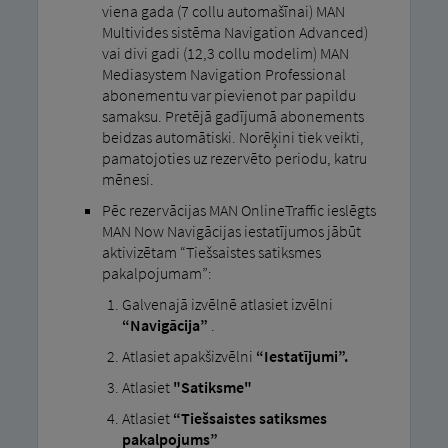
viena gada (7 collu automašīnai) MAN
Multivides sistēma Navigation Advanced)
vai divi gadi (12,3 collu modelim) MAN
Mediasystem Navigation Professional
abonementu var pievienot par papildu
samaksu. Pretējā gadījumā abonements
beidzas automātiski. Norēķini tiek veikti,
pamatojoties uz rezervēto periodu, katru
mēnesi.
Pēc rezervācijas MAN OnlineTraffic ieslēgts
MAN Now Navigācijas iestatījumos jābūt
aktivizētam “Tiešsaistes satiksmes
pakalpojumam”:
Galvenajā izvēlnē atlasiet izvēlni
“Navigācija”
.
Atlasiet apakšizvēlni
“Iestatījumi”.
Atlasiet
"Satiksme"
Atlasiet
“Tiešsaistes satiksmes
pakalpojums”