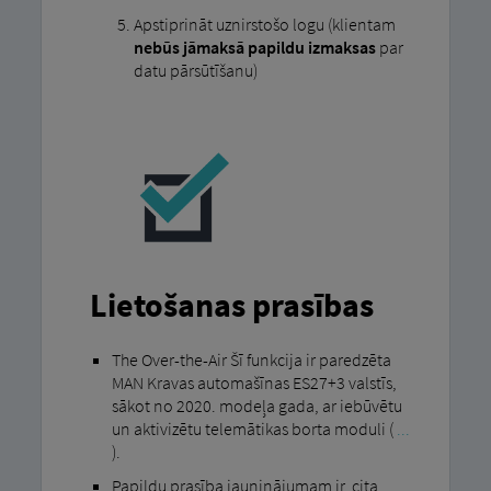
Apstiprināt uznirstošo logu (klientam
nebūs jāmaksā papildu izmaksas
par
datu pārsūtīšanu)
Lietošanas prasības
The Over-the-Air Šī funkcija ir paredzēta
MAN Kravas automašīnas ES27+3 valstīs,
sākot no 2020. modeļa gada, ar iebūvētu
un aktivizētu telemātikas borta moduli (
...
).
Papildu prasība jauninājumam ir, cita