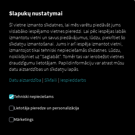
MARKETPLACE
PĀRSKATS
Slapukų nustatymai
Šī vietne izmanto sīkdatnes, lai mēs varētu piedāvāt jums
vislabāko iespējamo vietnes pieredzi. Lai pēc iespējas labāk
MAN
MAN
MAN
izmantotu vietni un savus piedāvājumus, lūdzu, piekrītiet šo
Marketplace
DigitalServices
Now
OnlineTraffic
sīkdatņu izmantošanai. Jums ir arī iespēja izmantot vietni,
izmantojot tikai tehniski nepieciešamās sīkdatnes. Lūdzu,
noklikšķiniet uz “Saglabāt”. Tomēr tas var ierobežot vietnes
draudzīgumu lietotājam. Papildinformāciju var atrast mūsu
datu aizsardzības un sīkdatņu lapās.
Sākotnējā aktivizēšana MAN OnlineTraffic Tas
Datu aizsardzība
|
Sīkfaili
|
Iespieddarbs
ir bez maksas par katru transportlīdzekli.
Tehniski nepieciešams
Lietotāja pieredze un personalizācija
Reģistrējieties un rezervējiet tūlīt
Mārketings
MAN