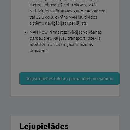
starpā, iebūvēts 7 collu ekrāns. MAN
Multivides sistēma Navigation Advanced
vai 12,3 collu ekrāns MAN Multivides
sistēmu navigācijas speciālists.
MAN Now Pirms rezervācijas veikšanas
pārbaudiet, vai jūsu transportlīdzeklis
atbilst šīm un citām jaunināšanas
prasībām.
Reģistrējieties tūlīt un pārbaudiet pieejamību
Lejupielādes