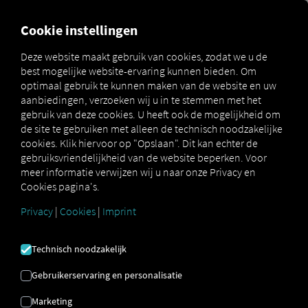
FOR CARRIERS
FOR SHIPPERS
FOR BUSINESS PART
Cookie instellingen
Deze website maakt gebruik van cookies, zodat we u de
best mogelijke website-ervaring kunnen bieden. Om
Glossar
Was sind Lenk- und Ruhezeiten?
optimaal gebruik te kunnen maken van de website en uw
aanbiedingen, verzoeken wij u in te stemmen met het
RIJ- EN RUSTTIJDEN
gebruik van deze cookies. U heeft ook de mogelijkheid om
de site te gebruiken met alleen de technisch noodzakelijke
cookies. Klik hiervoor op "Opslaan". Dit kan echter de
gebruiksvriendelijkheid van de website beperken. Voor
Rij- en rusttijden zijn
wettelijk geregeld in EU-
meer informatie verwijzen wij u naar onze Privacy en
verordening (EG) 561/2006.
De rijtijd omvat de tijd dat
Cookies pagina's.
de bestuurder daadwerkelijk rijdt.
Dit omvat ook
wachttijden bij verkeerslichten of in de file. De maximale
Privacy
|
Cookies
|
Imprint
rijtijd is 4,5 uur, gevolgd door een verplichte pauze van 45
minuten. Deze verplichte pauze kan echter worden
Technisch noodzakelijk
gesplitst: bijvoorbeeld na 3,5 uur rijden een pauze van 15
minuten, gevolgd door nog eens 1,5 uur rijden en een
Gebruikerservaring en personalisatie
pauze van 30 minuten. Het is echter belangrijk om eerst
het kortere deel van de pauze te nemen, zoals in het
Marketing