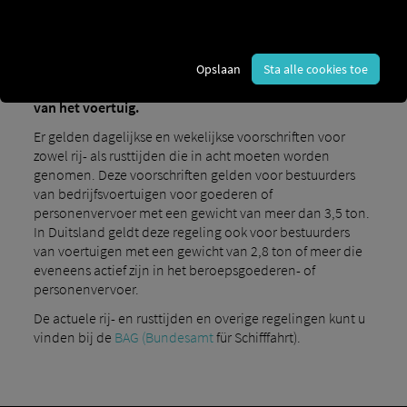
voorbeeld.
Rusttijd is de tegenhanger van rijtijd:
de rusttijd
beschrijft de tijd waarin de bestuurder een pauze moet
nemen en geen andere activiteiten mag uitvoeren die
Opslaan
Sta alle cookies toe
onderdeel zijn van zijn werk, zoals het laden en lossen
van het voertuig.
Er gelden dagelijkse en wekelijkse voorschriften voor
zowel rij- als rusttijden die in acht moeten worden
genomen. Deze voorschriften gelden voor bestuurders
van bedrijfsvoertuigen voor goederen of
personenvervoer met een gewicht van meer dan 3,5 ton.
In Duitsland geldt deze regeling ook voor bestuurders
van voertuigen met een gewicht van 2,8 ton of meer die
eveneens actief zijn in het beroepsgoederen- of
personenvervoer.
De actuele rij- en rusttijden en overige regelingen kunt u
vinden bij de
BAG (Bundesamt
für Schifffahrt).