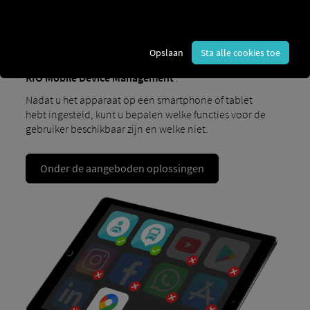
Moderne mobiele apparaten zijn ongelooflijk
veelzijdig. Voor werk heb je echter meestal maar een
paar functies nodig. De enorme hoeveelheid opties
kan al snel afleiden en tijdverspilling zijn. Maar ook
Opslaan
Sta alle cookies toe
daar is een oplossing voor. RIO Een oplossing voor u:
RIO Mobile Device Management
.
Nadat u het apparaat op een smartphone of tablet
hebt ingesteld, kunt u bepalen welke functies voor de
gebruiker beschikbaar zijn en welke niet.
Onder de aangeboden oplossingen