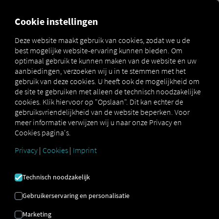
FOR CARRIERS
FOR SHIPPERS
FOR BUSINESS PART
Cookie instellingen
Deze website maakt gebruik van cookies, zodat we u de
best mogelijke website-ervaring kunnen bieden. Om
HARDWARE VOOR
optimaal gebruik te kunnen maken van de website en uw
aanbiedingen, verzoeken wij u in te stemmen met het
UW RIO VLOOT
gebruik van deze cookies. U heeft ook de mogelijkheid om
de site te gebruiken met alleen de technisch noodzakelijke
cookies. Klik hiervoor op "Opslaan". Dit kan echter de
gebruiksvriendelijkheid van de website beperken. Voor
Aangeboden door onze jarenlange
meer informatie verwijzen wij u naar onze Privacy en
partner — ENO telecom GmbH.
Cookies pagina's.
Privacy
|
Cookies
|
Imprint
Technisch noodzakelijk
Gebruikerservaring en personalisatie
RIO Mobiel apparaatbeheer
Marketing