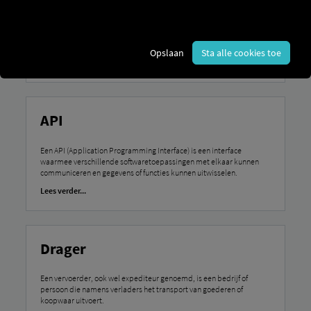
Met de pre-departure check wordt de verplichte inspectie van het
voertuig door de chauffeur bedoeld, voordat de rit begint, om de
verkeersveiligheid en de operationele gereedheid te garanderen.
Opslaan
Sta alle cookies toe
Lees verder...
API
Een API (Application Programming Interface) is een interface
waarmee verschillende softwaretoepassingen met elkaar kunnen
communiceren en gegevens of functies kunnen uitwisselen.
Lees verder...
Drager
Een vervoerder, ook wel expediteur genoemd, is een bedrijf of
persoon die namens verladers het transport van goederen of
koopwaar uitvoert.