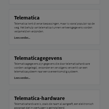
Telematica
Telematica kent diverse toepassingen, maar is vooral populair op de
weg. Met behulp van telematica kunnen verkeersgegevens worden
verzameld en verzonden.
Lees verder...
Telematicagegevens
Telematicagegevens zijn gegevens die door telematicahardware
worden vastgelegd, verzonden en vervolgens verwerkt van een
telematicasysteem naar een overeenkomstig systeem.
Lees verder...
Telematica-hardware
Telematicahardware is, zoals de naam al aangeeft, een elektronisch
apparaat dat in voertuigen is geïnstalleerd.