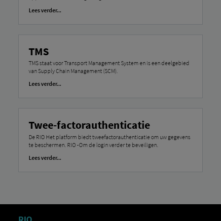
Lees verder...
TMS
TMS staat voor Transport Management System en is een deelgebied
van Supply Chain Management (SCM).
Lees verder...
Twee-factorauthenticatie
De RIO Het platform biedt tweefactorauthenticatie om uw gegevens
te beschermen. RIO -Om de login verder te beveiligen.
Lees verder...
RIO