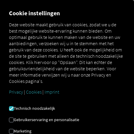
FOR CARRIERS
FOR SHIPPERS
FOR BUSINESS PART
Cookie instellingen
Deze website maakt gebruik van cookies, zodat we u de
best mogelijke website-ervaring kunnen bieden. Om
GLOSSARIUM
optimaal gebruik te kunnen maken van de website en uw
aanbiedingen, verzoeken wij u in te stemmen met het
gebruik van deze cookies. U heeft ook de mogelijkheid om
Hier vindt u alle definities van
de site te gebruiken met alleen de technisch noodzakelijke
cookies. Klik hiervoor op "Opslaan". Dit kan echter de
termen die verband houden met
gebruiksvriendelijkheid van de website beperken. Voor
onderwerpen zoals RIO , Logistiek
meer informatie verwijzen wij u naar onze Privacy en
Cookies pagina's.
en Telematica
Privacy
|
Cookies
|
Imprint
Technisch noodzakelijk
Gebruikerservaring en personalisatie
Controle vóór vertrek
Marketing