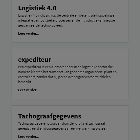
Logistiek 4.0
Logistiek 4.0 richt zich op de centrale en decentrale koppeling en
integratie van logistieke processen en de introductie van nieuwe
geavanceerde technologieën.
Lees verder...
expediteur
Een expediteur is een dienstverlener in de logistieke sector die
namens klanten het transport van goederen organiseert, plant en
controleert, zonder dat hij per se over eigen vervoermiddelen
beschikt.
Lees verder...
Tachograafgegevens
Tachograafgegevens worden door de (digitale) tachograaf
geregistreerd en doorgegeven aan een verwerkingssysteem.
Lees verder...