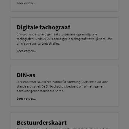
Lees verder...
Digitale tachograaf
Er wordt onderscheid gemaakt tussen analoge en digitale
tachografen. Sinds 2006 is een digitale tachograaf wettelijk verplicht
bij nieuwe voertuigregistraties.
Lees verder...
DIN-as
DIN staat voor Deutsches Institut für Normung (Duits instituut voor
standaardisatie): De DIN-schacht is bedoeld om afmetingen en
aansluitingen te standaardiseren.
Lees verder...
Bestuurderskaart