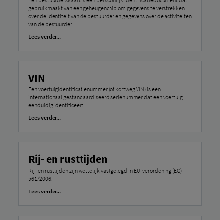
Een bestuurderskaart is een persoonlijk identificatiedocument dat
gebruikmaakt van een geheugenchip om gegevens te verstrekken
over de identiteit van de bestuurder en gegevens over de activiteiten
van de bestuurder.
Lees verder...
VIN
Een voertuigidentificatienummer (of kortweg VIN) is een
internationaal gestandaardiseerd serienummer dat een voertuig
eenduidig ​​identificeert.
Lees verder...
Rij- en rusttijden
Rij- en rusttijden zijn wettelijk vastgelegd in EU-verordening (EG)
561/2006.
Lees verder...