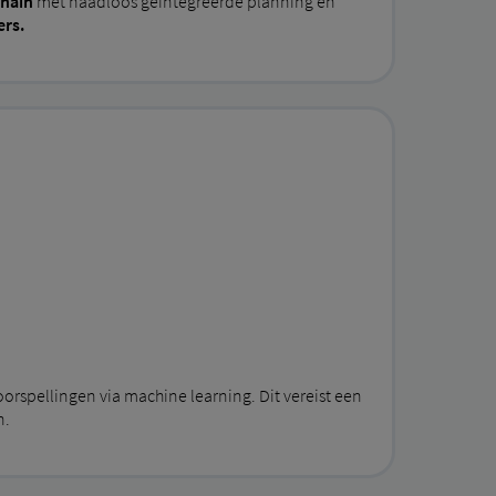
chain
met naadloos geïntegreerde planning en
rs.
orspellingen via machine learning. Dit vereist een
n.