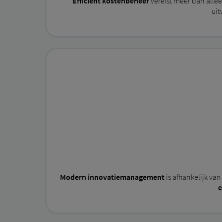
Efficiënt kostenbeheer
vereist meer dan allee
uit
Modern innovatiemanagement
is afhankelijk va
e