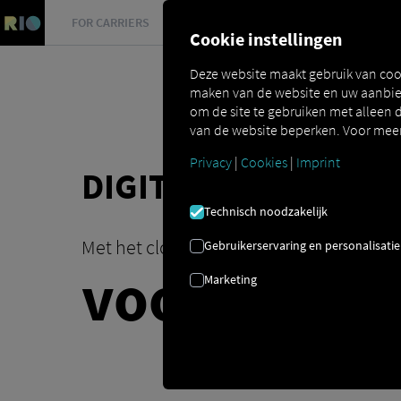
FOR CARRIERS
FOR SHIPPERS
FOR BUSINESS PART
Cookie instellingen
Deze website maakt gebruik van coo
maken van de website en uw aanbied
om de site te gebruiken met alleen d
van de website beperken. Voor meer 
Privacy
|
Cookies
|
Imprint
DIGITALISERING VA
Technisch noodzakelijk
Met het cloudgebaseerde logistieke pla
Gebruikerservaring en personalisatie
voor verlad
Marketing