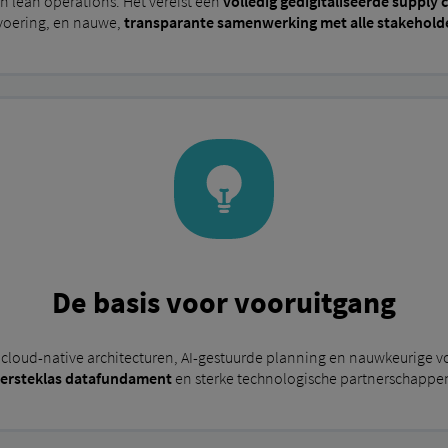
n lean operations. Het vereist een
volledig gedigitaliseerde supply 
voering, en nauwe,
transparante samenwerking met alle stakeholde
De basis voor vooruitgang
n cloud-native architecturen, AI-gestuurde planning en nauwkeurige vo
ersteklas datafundament
en sterke technologische partnerschappe