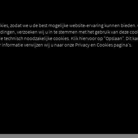
NERS
EXPERT KNOWLEDGE
DEMO
kies, zodat we u de best mogelijke website-ervaring kunnen bieden.
ingen, verzoeken wij u in te stemmen met het gebruik van deze cook
e technisch noodzakelijke cookies. Klik hiervoor op "Opslaan". Dit ka
informatie verwijzen wij u naar onze Privacy en Cookies pagina's.
N DE TOELEVERINGSKETE
tform
e
|