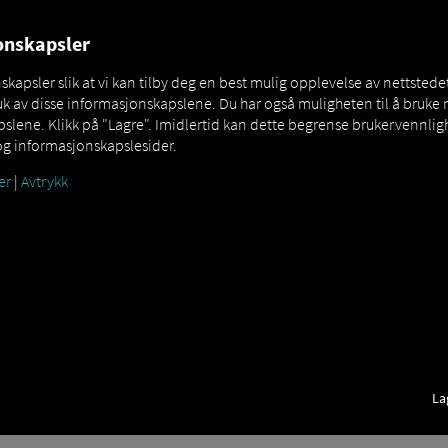
OVER
MAN DIGITALSERVICES
CONNECTORS
jonskapsler
apsler slik at vi kan tilby deg en best mulig opplevelse av nettstedet
k av disse informasjonskapslene. Du har også muligheten til å bruke 
lene. Klikk på "Lagre". Imidlertid kan dette begrense brukervennligh
og informasjonskapslesider.
er
|
Avtrykk
La