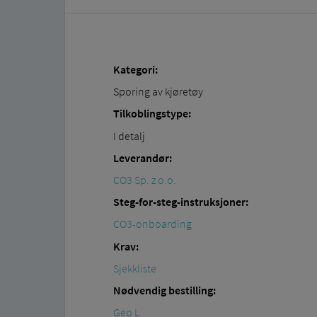
Kategori:
Sporing av kjøretøy
Tilkoblingstype:
I detalj
Leverandør:
CO3 Sp. z o.o.
Steg-for-steg-instruksjoner:
CO3-onboarding
Krav:
Sjekkliste
Nødvendig bestilling:
Geo L