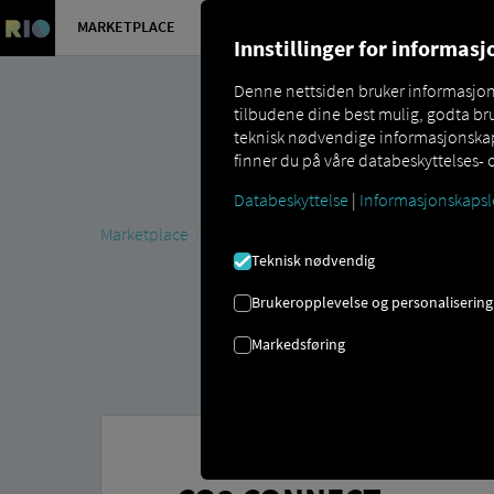
MARKETPLACE
OVERSIKT 
Innstillinger for informas
Denne nettsiden bruker informasjonsk
tilbudene dine best mulig, godta bru
teknisk nødvendige informasjonskaps
finner du på våre databeskyttelses- 
Databeskyttelse
|
Informasjonskapsl
Marketplace
Connectors
CO3 Connect
Teknisk nødvendig
Brukeropplevelse og personalisering
Markedsføring