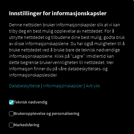
MARKETPLACE
OVERSIKT 
Innstillinger for informasjonskapsler
Denne nettsiden bruker informasjonskapsler slik at vi kan
tilby deg en best mulig opplevelse av nettstedet. For å
Marketplace
Connectors
DAF Connect
utnytte nettstedet og tilbudene dine best mulig, godta bruk
av disse informasjonskapslene. Du har også muligheten til å
bruke nettstedet ved å bruke bare de teknisk nødvendige
informasjonskapslene. Klikk på "Lagre". Imidlertid kan
dette begrense brukervennligheten til nettstedet. Mer
DAF CONNECT
informasjon finner du på våre databeskyttelses- og
informasjonskapslesider.
Databeskyttelse
|
Informasjonskapsler
|
Avtrykk
Integrering av en ekstern leverandør
Har du kjøretøy av dette merket i flåten
Teknisk nødvendig
din? Koble dem deretter direkte til
RIO
plattformen
og vis plasseringene deres på
Brukeropplevelse og personalisering
RIO kartet
. Alt du trenger er en
RIO
konto
Markedsføring
og minst ett kompatibelt kjøretøy
som
allerede er aktivt i det andre systemet.