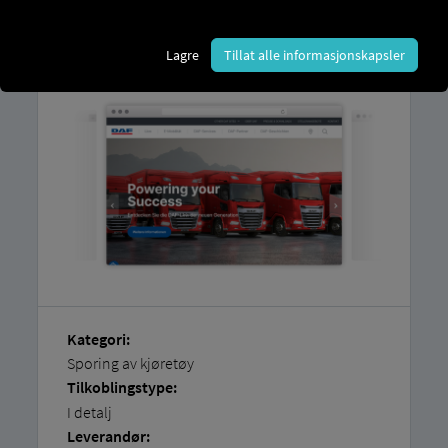
Du finner en forklaring på hvordan du
enkelt kobler til kjøretøyene dine selv
i
Lagre
Tillat alle informasjonskapsler
våre
trinnvise instruksjoner.
Kategori:
Sporing av kjøretøy
Tilkoblingstype:
I detalj
Leverandør: