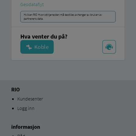
Geodataflyt
Hvilken RIO Hvorvidt tjenesten må bestilles avhenger av bruken av
partnerens data.
Hva venter du på?
RIO
Kundesenter
Logg inn
informasjon