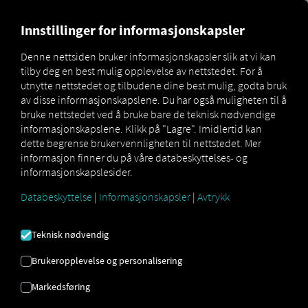
MARKETPLACE
OVERSIKT 
Innstillinger for informasjonskapsler
Denne nettsiden bruker informasjonskapsler slik at vi kan
tilby deg en best mulig opplevelse av nettstedet. For å
Marketplace
Connectors
Elain Connect
utnytte nettstedet og tilbudene dine best mulig, godta bruk
av disse informasjonskapslene. Du har også muligheten til å
bruke nettstedet ved å bruke bare de teknisk nødvendige
informasjonskapslene. Klikk på "Lagre". Imidlertid kan
dette begrense brukervennligheten til nettstedet. Mer
ELAIN KOBLE TIL
informasjon finner du på våre databeskyttelses- og
informasjonskapslesider.
Databeskyttelse
|
Informasjonskapsler
|
Avtrykk
Integrering av en ekstern leverandør
Bruker du allerede
Elain
produktet fra
Teknisk nødvendig
Scania CV Aktiebolag
? Da kan du
utvide
denne tjenesten med data fra våre
Brukeropplevelse og personalisering
tjenester
. Alt du trenger er tilgang til
RIO -
Markedsføring
plattformen
og en konto hos
Scania CV
Aktiebolag
.