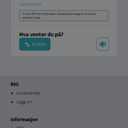
Geodataflyt
Hvilken RIO Hvorvidt tjenesten må bestilles avhenger av bruken av
partnerens data.
Hva venter du på?
RIO
Kundesenter
Logg inn
informasjon