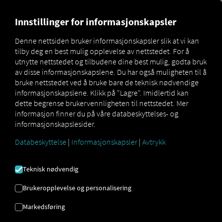
MARKETPLACE
OVERSIKT 
Innstillinger for informasjonskapsler
Denne nettsiden bruker informasjonskapsler slik at vi kan
tilby deg en best mulig opplevelse av nettstedet. For å
Marketplace
Connectors
Hiboo Connect
utnytte nettstedet og tilbudene dine best mulig, godta bruk
av disse informasjonskapslene. Du har også muligheten til å
bruke nettstedet ved å bruke bare de teknisk nødvendige
informasjonskapslene. Klikk på "Lagre". Imidlertid kan
dette begrense brukervennligheten til nettstedet. Mer
HIBOO CONNECT
informasjon finner du på våre databeskyttelses- og
informasjonskapslesider.
Databeskyttelse
|
Informasjonskapsler
|
Avtrykk
Integrering av en ekstern leverandør
Bruker du allerede tjenestene til vår partner
Teknisk nødvendig
Hiboo Systems SAS
? Da kan du
utvide
denne tjenesten med data fra våre
Brukeropplevelse og personalisering
tjenester
. Alt du trenger er tilgang til
RIO
Markedsføring
plattformen
og en konto hos
Hiboo
Systems SAS
.