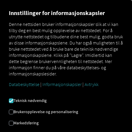
MARKETPLACE
OVERSIKT 
Innstillinger for informasjonskapsler
Denne nettsiden bruker informasjonskapsler slik at vi kan
tilby deg en best mulig opplevelse av nettstedet. For å
Marketplace
Connectors
LKW Walter Connect
utnytte nettstedet og tilbudene dine best mulig, godta bruk
av disse informasjonskapslene. Du har også muligheten til å
bruke nettstedet ved å bruke bare de teknisk nødvendige
informasjonskapslene. Klikk på "Lagre". Imidlertid kan
dette begrense brukervennligheten til nettstedet. Mer
WALTER CONNECT
informasjon finner du på våre databeskyttelses- og
informasjonskapslesider.
LASTEBILER
Databeskyttelse
|
Informasjonskapsler
|
Avtrykk
Integrering av en ekstern leverandør
Teknisk nødvendig
Bruker du allerede tjenestene til vår partner
Brukeropplevelse og personalisering
LKW Walter
? Da kan du nå
utvide denne
tjenesten med data fra våre tjenester.
Markedsføring