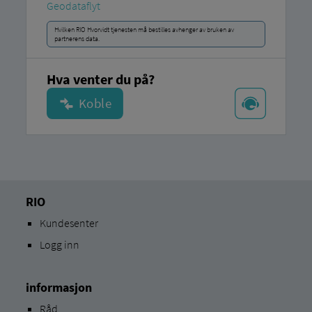
Geodataflyt
Hvilken RIO Hvorvidt tjenesten må bestilles avhenger av bruken av
partnerens data.
Hva venter du på?
RIO
Kundesenter
Logg inn
informasjon
Råd