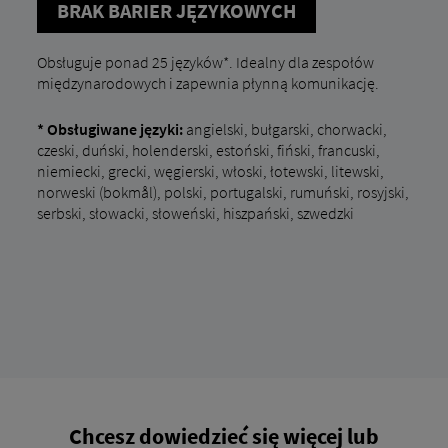
BRAK BARIER JĘZYKOWYCH
Obsługuje ponad 25 języków*. Idealny dla zespołów
międzynarodowych i zapewnia płynną komunikację.
* Obsługiwane języki:
angielski, bułgarski, chorwacki,
czeski, duński, holenderski, estoński, fiński, francuski,
niemiecki, grecki, węgierski, włoski, łotewski, litewski,
norweski (bokmål), polski, portugalski, rumuński, rosyjski,
serbski, słowacki, słoweński, hiszpański, szwedzki
Chcesz dowiedzieć się więcej lub