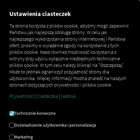
FOR CARRIERS
FOR SHIPPERS
FOR BUSINESS PART
Ustawienia ciasteczek
Ta strona korzysta z plików cookie, abyśmy mogli zapewnić
Państwu jak najlepszą obsługę strony. W celu jak
Apps
Pocket Driver
najlepszego wykorzystania strony internetowej i Państwa
ofert, prosimy o wyrażenie zgody na korzystanie z tych
plików cookie. Masz również możliwość korzystania z
witryny przy użyciu wyłącznie niezbędnych technicznie
plików cookie. W tym celu należy kliknąć na "Oszczędzaj".
Może to jednak ograniczyć przyjazność strony dla
użytkownika. Więcej informacji można znaleźć na naszych
stronach dotyczących prywatności i plików cookie.
Prywatność
|
Ciasteczka
|
Nadruk
Technicznie konieczne
Doświadczenie użytkownika i personalizacja
Marketing