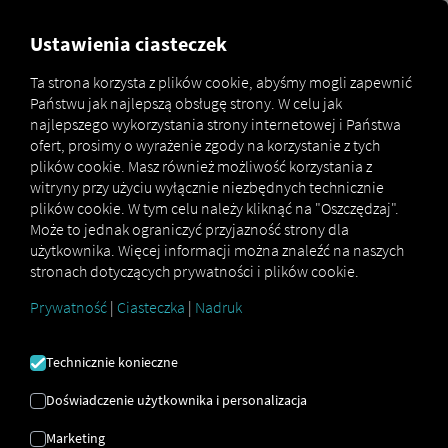
MARKETPLACE
PRZEGLĄD
Ustawienia ciasteczek
Ta strona korzysta z plików cookie, abyśmy mogli zapewnić
Państwu jak najlepszą obsługę strony. W celu jak
Marketplace
Connectors
DAF Connect
najlepszego wykorzystania strony internetowej i Państwa
ofert, prosimy o wyrażenie zgody na korzystanie z tych
plików cookie. Masz również możliwość korzystania z
witryny przy użyciu wyłącznie niezbędnych technicznie
plików cookie. W tym celu należy kliknąć na "Oszczędzaj".
DAF CONNECT
Może to jednak ograniczyć przyjazność strony dla
użytkownika. Więcej informacji można znaleźć na naszych
stronach dotyczących prywatności i plików cookie.
Integracja zewnętrznego dostawcy
Prywatność
|
Ciasteczka
|
Nadruk
Czy posiadasz pojazdy tej marki w swojej
flocie? Podłącz je bezpośrednio do
Technicznie konieczne
platformy RIO
i wyświetl ich lokalizację na
mapie RIO
. Wystarczy konto
RIO
i co
Doświadczenie użytkownika i personalizacja
najmniej jeden kompatybilny pojazd
,
Marketing
który jest już aktywny w innym systemie.