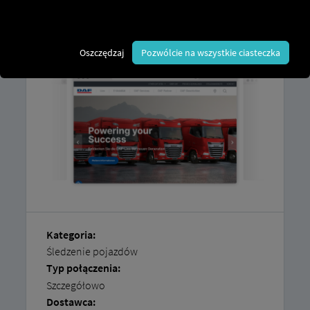
W naszej
instrukcji krok po kroku
znajdziesz wyjaśnienie, jak
samodzielnie
podłączyć pojazdy
.
Oszczędzaj
Pozwólcie na wszystkie ciasteczka
Kategoria:
Śledzenie pojazdów
Typ połączenia:
Szczegółowo
Dostawca: