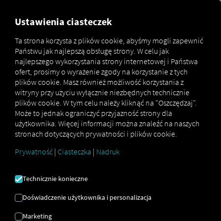
MARKETPLACE
PRZEGLĄD
Ustawienia ciasteczek
Ta strona korzysta z plików cookie, abyśmy mogli zapewnić
Państwu jak najlepszą obsługę strony. W celu jak
Marketplace
MAN LanguagePackage
najlepszego wykorzystania strony internetowej i Państwa
ofert, prosimy o wyrażenie zgody na korzystanie z tych
plików cookie. Masz również możliwość korzystania z
witryny przy użyciu wyłącznie niezbędnych technicznie
plików cookie. W tym celu należy kliknąć na "Oszczędzaj".
Zarejestruj się i zarezerwuj już teraz
Może to jednak ograniczyć przyjazność strony dla
użytkownika. Więcej informacji można znaleźć na naszych
stronach dotyczących prywatności i plików cookie.
MAN
Prywatność
|
Ciasteczka
|
Nadruk
LANGUAGEPACKAGE
Technicznie konieczne
Rozszerzone języki wyświetlania
Doświadczenie użytkownika i personalizacja
Marketing
Dzięki MAN LanguagePackage Wybrany język