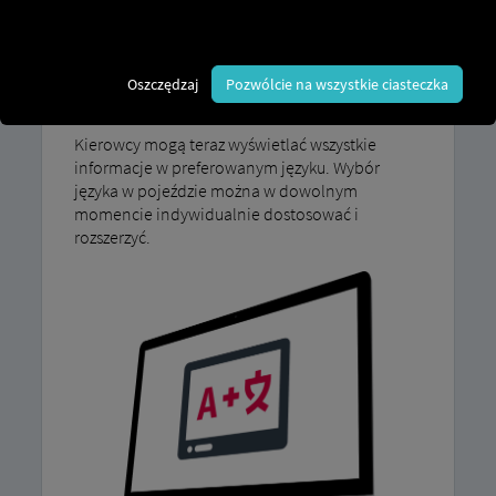
główny wyświetlacza można uzupełnić o
dodatkowe języki. Nasz pakiet językowy
rozszerza ustawienia językowe zarówno dla
Oszczędzaj
Pozwólcie na wszystkie ciasteczka
systemu multimedialnego, jak i zestawu
wskaźników.
Kierowcy mogą teraz wyświetlać wszystkie
informacje w preferowanym języku. Wybór
języka w pojeździe można w dowolnym
momencie indywidualnie dostosować i
rozszerzyć.