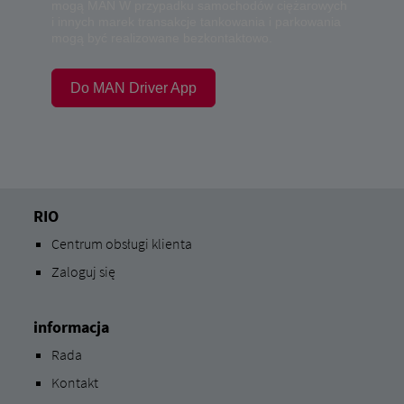
mogą MAN W przypadku samochodów ciężarowych
i innych marek transakcje tankowania i parkowania
mogą być realizowane bezkontaktowo.
Do MAN Driver App
RIO
Centrum obsługi klienta
Zaloguj się
informacja
Rada
Kontakt