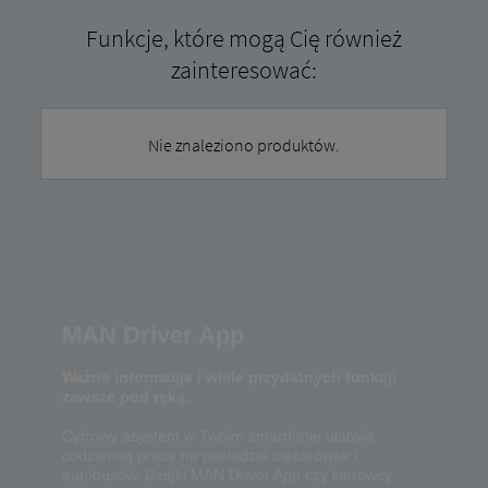
Funkcje, które mogą Cię również
zainteresować:
Nie znaleziono produktów.
MAN Driver App
Ważne informacje i wiele przydatnych funkcji
zawsze pod ręką.
Cyfrowy asystent w Twoim smartfonie ułatwia
codzienną pracę na pokładzie ciężarówek i
autobusów. Dzięki MAN Driver App czy kierowcy