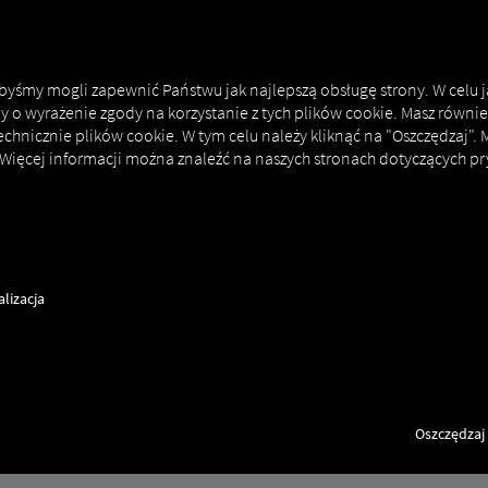
MAN DIGITALSERVICES
CONNECTORS
 abyśmy mogli zapewnić Państwu jak najlepszą obsługę strony. W celu 
my o wyrażenie zgody na korzystanie z tych plików cookie. Masz równie
echnicznie plików cookie. W tym celu należy kliknąć na "Oszczędzaj".
 Więcej informacji można znaleźć na naszych stronach dotyczących pr
OnlineNews
lizacja
Oszczędzaj
Rezerwacja MAN OnlineNews To nic nie kosztuje.