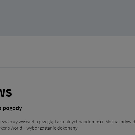
WS
a pogody
rywkowy wyświetla przegląd aktualnych wiadomości. Można indywidu
ker's World – wybór zostanie dokonany.