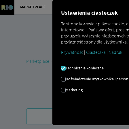
MARKETPLACE
PRZEGLĄD
Ustawienia ciasteczek
Ta strona korzysta z plików cookie,
internetowej i Państwa ofert, prosi
przy użyciu wyłącznie niezbędnych t
przyjazność strony dla użytkownika.
Prywatność
|
Ciasteczka
|
Nadruk
Marketplace
MAN DigitalServices
MAN Now
MAN 
Technicznie konieczne
Doświadczenie użytkownika i persona
Marketing