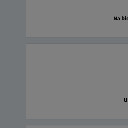
Na bi
U