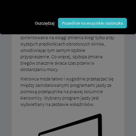
Nasz program jazdy MAN TipMatic Osiągi
zapewniają dynamiczną jazdę, gdy
Oszczędzaj
Pozwólcie na wszystkie ciasteczka
spontanicznie potrzebna jest duża moc lub
szybkie przyspieszenie. Strategia skrzyni biegów
zorientowana na osiągi zmienia biegi tylko przy
wyższych prędkościach obrotowych silnika,
umożliwiając tym samym szybkie
przyspieszenie. Co więcej, szybsza zmiana
biegów znacznie skraca czas przerw w
dostarczaniu mocy.
Kierowca może łatwo i wygodnie przełączać się
między zainstalowanymi programami jazdy za
pomocą przełącznika na prawej kolumnie
kierownicy. Wybrany program jazdy jest
wyświetlany na zestawie wskaźników.