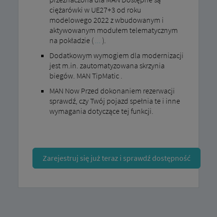
ciężarówki w UE27+3 od roku
modelowego 2022 z wbudowanym i
aktywowanym modułem telematycznym
na pokładzie (
...
).
Dodatkowym wymogiem dla modernizacji
jest m.in. zautomatyzowana skrzynia
biegów. MAN TipMatic .
MAN Now Przed dokonaniem rezerwacji
sprawdź, czy Twój pojazd spełnia te i inne
wymagania dotyczące tej funkcji.
Zarejestruj się już teraz i sprawdź dostępność