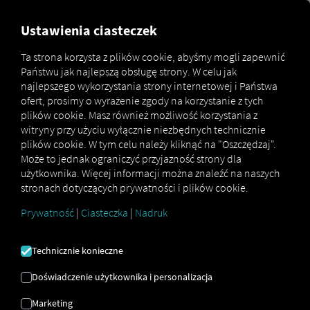
MARKETPLACE
PRZEGLĄD
Ustawienia ciasteczek
Ta strona korzysta z plików cookie, abyśmy mogli zapewnić
Państwu jak najlepszą obsługę strony. W celu jak
MAN
MAN
MAN TipMatic
najlepszego wykorzystania strony internetowej i Państwa
Marketplace
DigitalServices
Now
Performance
ofert, prosimy o wyrażenie zgody na korzystanie z tych
plików cookie. Masz również możliwość korzystania z
witryny przy użyciu wyłącznie niezbędnych technicznie
plików cookie. W tym celu należy kliknąć na "Oszczędzaj".
Może to jednak ograniczyć przyjazność strony dla
Zarejestruj się i zarezerwuj już teraz
użytkownika. Więcej informacji można znaleźć na naszych
stronach dotyczących prywatności i plików cookie.
MAN TIPMATIC
Prywatność
|
Ciasteczka
|
Nadruk
WYDAJNOŚĆ
Technicznie konieczne
Doświadczenie użytkownika i personalizacja
Program jazdy: dynamiczna jazda i
Marketing
przyspieszanie