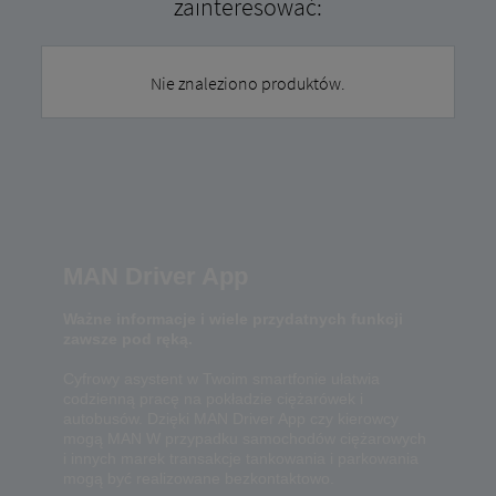
zainteresować:
Nie znaleziono produktów.
MAN Driver App
Ważne informacje i wiele przydatnych funkcji
zawsze pod ręką.
Cyfrowy asystent w Twoim smartfonie ułatwia
codzienną pracę na pokładzie ciężarówek i
autobusów. Dzięki MAN Driver App czy kierowcy
mogą MAN W przypadku samochodów ciężarowych
i innych marek transakcje tankowania i parkowania
mogą być realizowane bezkontaktowo.