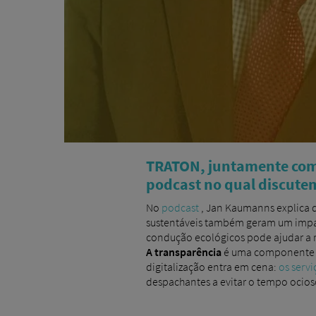
TRATON, juntamente com 
podcast no qual discutem
No
podcast
, Jan Kaumanns explica
sustentáveis ​​também geram um impa
condução ecológicos pode ajudar a re
A transparência
é uma componente es
digitalização entra em cena:
os servi
despachantes a evitar o tempo ocios