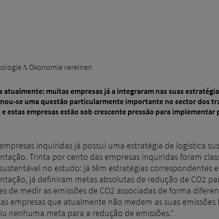
 Ökologie & Ökonomie vereinen
 atualmente: muitas empresas já a integraram nas suas estratégia
rnou-se uma questão particularmente importante no sector dos tra
 e estas empresas estão sob crescente pressão para implementar 
mpresas inquiridas já possui uma estratégia de logística su
tação. Trinta por cento das empresas inquiridas foram clas
a sustentável no estudo: já têm estratégias correspondentes
tação, já definiram metas absolutas de redução de CO2 pa
zes de medir as emissões de CO2 associadas de forma difere
as empresas que atualmente não medem as suas emissões lo
niu nenhuma meta para a redução de emissões.”