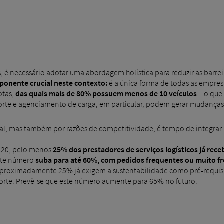
, é necessário adotar uma abordagem holística para reduzir as barrei
ponente crucial neste contexto:
é a única forma de todas as empres
otas,
das quais mais de 80% possuem menos de 10 veículos
– o que 
orte e agenciamento de carga, em particular, podem gerar mudanças s
l, mas também por razões de competitividade, é tempo de integrar pr
020, pelo menos
25% dos prestadores de serviços logísticos já rec
este número
suba para até 60%, com pedidos frequentes ou muito f
aproximadamente 25% já exigem a sustentabilidade como pré-requis
porte. Prevê-se que este número aumente para 65% no futuro.