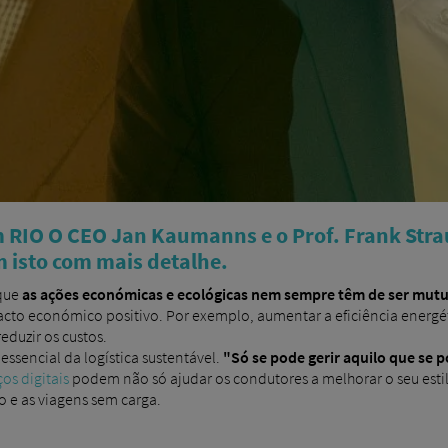
RIO O CEO Jan Kaumanns e o Prof. Frank Stra
 isto com mais detalhe.
 que
as ações económicas e ecológicas nem sempre têm de ser mut
cto económico positivo. Por exemplo, aumentar a eficiência energét
duzir os custos.
sencial da logística sustentável.
"Só se pode gerir aquilo que se 
ços digitais
podem não só ajudar os condutores a melhorar o seu est
o e as viagens sem carga.