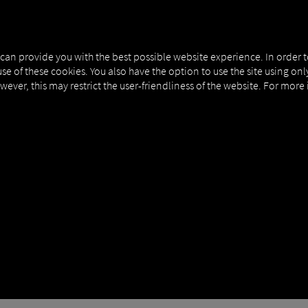
NERS
EXPERT KNOWLEDGE
DEMO
 can provide you with the best possible website experience. In order 
use of these cookies. You also have the option to use the site using on
owever, this may restrict the user-friendliness of the website. For more
CONOMIA | ECOLOGIA
a: como conciliar os objetivos ecológicos e económ