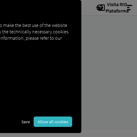
Visita RIO
Plataforma
to make the best use of the website
ly the technically necessary cookies.
 information, please refer to our
icos.
Save
Allow all cookies