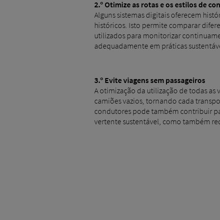
2.º
Otimize as rotas e os estilos de co
Alguns sistemas digitais oferecem his
históricos. Isto permite comparar difer
utilizados para monitorizar continuam
adequadamente em práticas sustentáve
3.º
Evite viagens sem passageiros
A otimização da utilização de todas as
camiões vazios, tornando cada transpo
condutores pode também contribuir par
vertente sustentável, como também red