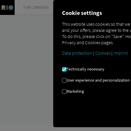
FOR CARRIERS
FOR SHIPPERS
FOR BUSINESS PART
Cookie settings
This website uses cookies so that we
and your offers, please agree to the 
To do this, please click on "Save". H
Privacy and Cookies pages.
Data protection
|
Cookies
|
Imprint
LOGÍSTICA | E
Technically necessary
Sustentabilidade na logístic
User experience and personalization
Marketing