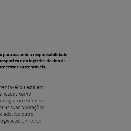
s para assumir a responsabilidade
nsportes e da logística devido às
processos sustentáveis.
stentável ou está em
sificadas como
 em vigor ou estão em
ra as suas operações
nciada. No outro
gísticas. Um terço