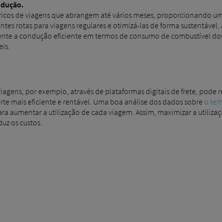
ndução.
tóricos de viagens que abrangem até vários meses, proporcionando u
entes rotas para viagens regulares e otimizá-las de forma sustentável
ente a condução eficiente em termos de consumo de combustível dos
is.
 viagens, por exemplo, através de plataformas digitais de frete, pode
rte mais eficiente e rentável. Uma boa análise dos dados sobre
o te
a aumentar a utilização de cada viagem. Assim, maximizar a utiliza
uz os custos.