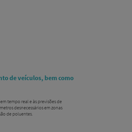
ento de veículos, bem como
 em tempo real e às previsões de
ómetros desnecessários em zonas
são de poluentes.