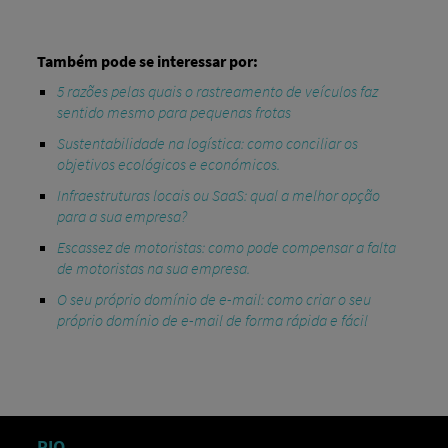
Também pode se interessar por:
5 razões pelas quais o rastreamento de veículos faz
sentido mesmo para pequenas frotas
Sustentabilidade na logística: como conciliar os
objetivos ecológicos e económicos.
Infraestruturas locais ou SaaS: qual a melhor opção
para a sua empresa?
Escassez de motoristas: como pode compensar a falta
de motoristas na sua empresa.
O seu próprio domínio de e-mail: como criar o seu
próprio domínio de e-mail de forma rápida e fácil
RIO