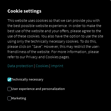
FOR CARRIERS
FOR SHIPPERS
FOR BUSINESS PART
Cookie settings
This website uses cookies so that we can provide you with
the best possible website experience. In order to make the
TRANSPORTE |
best use of the website and your offers, please agree to the
use of these cookies. You also have the option to use the site
OTIMIZAÇÃO DE
using only the technically necessary cookies. To do this,
please click on "Save". However, this may restrict the user-
PROCESSOS |
friendliness of the website. For more information, please
refer to our Privacy and Cookies pages.
AUTOMAÇÃO
Data protection
|
Cookies
|
Imprint
Technically necessary
O plano de 6 passos para a otimização
bem-sucedida dos processos
User experience and personalization
Marketing