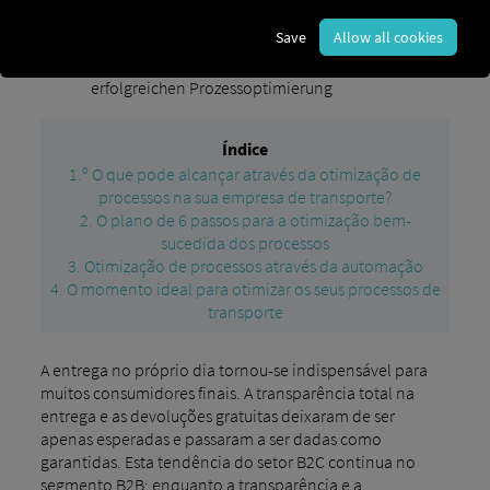
Save
Allow all cookies
Prozessoptimierung in Ihrem
Blog
Transportunternehmen: Der 6-Schritte-Plan zur
erfolgreichen Prozessoptimierung
Índice
1.º O que pode alcançar através da otimização de
processos na sua empresa de transporte?
2. O plano de 6 passos para a otimização bem-
sucedida dos processos
3. Otimização de processos através da automação
4. O momento ideal para otimizar os seus processos de
transporte
A entrega no próprio dia tornou-se indispensável para
muitos consumidores finais. A transparência total na
entrega e as devoluções gratuitas deixaram de ser
apenas esperadas e passaram a ser dadas como
garantidas. Esta tendência do setor B2C continua no
segmento B2B: enquanto a transparência e a