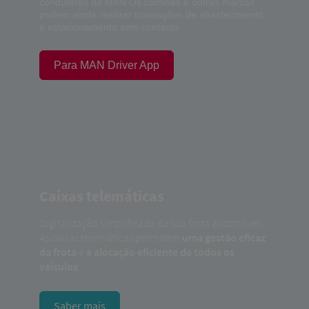
condutores de MAN Os camiões e outras marcas
podem ainda realizar transações de abastecimento
e estacionamento sem contacto.
Para MAN Driver App
Caixas telemáticas
Digitalização simplificada da sua frota automóvel:
As caixas telemáticas permitem
uma gestão eficaz
da frota
e
a alocação eficiente de todos os
veículos
.
Saber mais