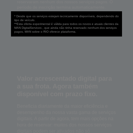
reservaram nenhum dos nossos serviços pagos. O
período de inscrição termina automaticamente.
* Desde que os serviços estejam tecnicamente disponíveis, dependendo do
tipo de veículo.
**Esta oferta experimental é válida para todos os novos e atuais clientes da
MAN DigitalServices , que ainda não tinha reservado nenhum dos serviços
pagos, MAN sobre o RIO oferece plataforma.
Valor acrescentado digital para
a sua frota. Agora também
disponível com prazo fixo.
Beneficia diariamente da maior eficiência e
desempenho da nossa vasta gama de serviços
digitais. A partir de agora, tem mais opções na
hora de reservar: muitos dos nossos serviços
digitais podem ser ativados não só