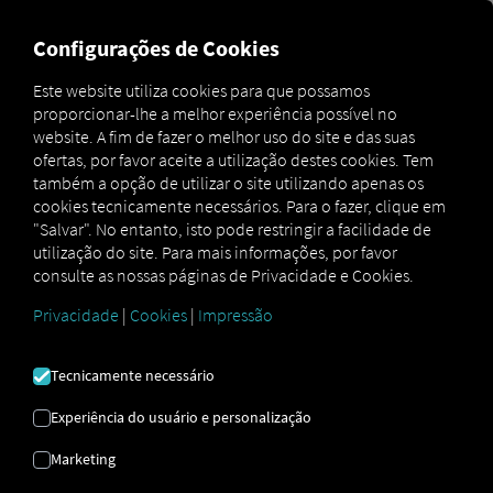
MARKETPLACE
VISÃO GER
Configurações de Cookies
Este website utiliza cookies para que possamos
proporcionar-lhe a melhor experiência possível no
Marketplace
MAN eManager S
website. A fim de fazer o melhor uso do site e das suas
ofertas, por favor aceite a utilização destes cookies. Tem
também a opção de utilizar o site utilizando apenas os
cookies tecnicamente necessários. Para o fazer, clique em
"Salvar". No entanto, isto pode restringir a facilidade de
utilização do site. Para mais informações, por favor
consulte as nossas páginas de Privacidade e Cookies.
MAN EMANAGER
Privacidade
|
Cookies
|
Impressão
S
Tecnicamente necessário
Experiência do usuário e personalização
Gestão de carregamento com o MAN
Marketing
eManager S