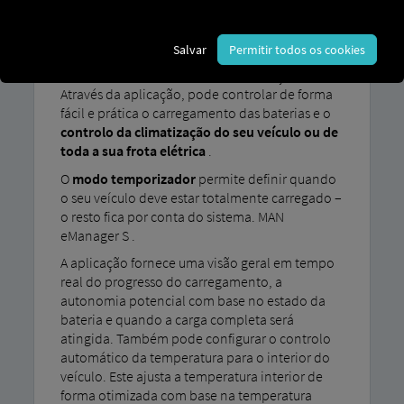
Para o ajudar a planear a utilização do seu
veículo elétrico da forma mais eficiente
Salvar
Permitir todos os cookies
possível, disponibilizamos os seguintes
recursos: MAN eManager S Aceda à seção lateral.
Através da aplicação, pode controlar de forma
fácil e prática o carregamento das baterias e o
controlo da climatização do seu veículo ou de
toda a sua frota elétrica
.
O
modo temporizador
permite definir quando
o seu veículo deve estar totalmente carregado –
o resto fica por conta do sistema. MAN
eManager S .
A aplicação fornece uma visão geral em tempo
real do progresso do carregamento, a
autonomia potencial com base no estado da
bateria e quando a carga completa será
atingida. Também pode configurar o controlo
automático da temperatura para o interior do
veículo. Este ajusta a temperatura interior de
forma otimizada com base na temperatura