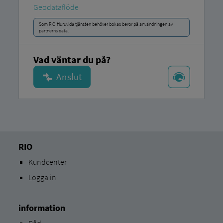
Geodataflöde
Som RIO Huruvida tjänsten behöver bokas beror på användningen av
partnerns data.
Vad väntar du på?
RIO
Kundcenter
Logga in
information