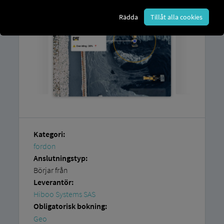
Rädda
Tillåt alla cookies
Kategori:
fordon
Anslutningstyp:
Börjar från
Leverantör:
Hiboo Systems SAS
Obligatorisk bokning:
Geo