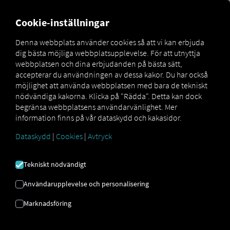
MARKETPLACE
ÖVERSIKT
Cookie-inställningar
Denna webbplats använder cookies så att vi kan erbjuda
dig bästa möjliga webbplatsupplevelse. För att utnyttja
Marketplace
Connectors
Hiboo Connect
webbplatsen och dina erbjudanden på bästa sätt,
accepterar du användningen av dessa kakor. Du har också
möjlighet att använda webbplatsen med bara de tekniskt
nödvändiga kakorna. Klicka på "Rädda". Detta kan dock
begränsa webbplatsens användarvänlighet. Mer
HIBOO CONNECT
information finns på vår dataskydd och kakasidor.
Dataskydd
|
Cookies
|
Avtryck
Integrering av en extern leverantör
Tekniskt nödvändigt
Använder du redan tjänsterna från vår
partner
Hiboo Systems SAS
? Då kan du
Användarupplevelse och personalisering
utöka den här tjänsten med data från
Marknadsföring
våra tjänster
. Allt du behöver är tillgång
till
RIO plattformen
och ett konto hos
Hiboo Systems SAS
.