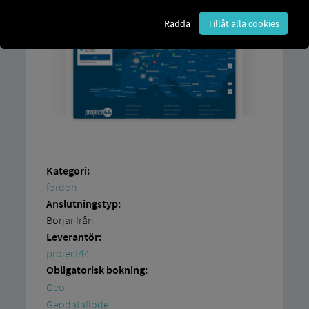
Rädda
Tillåt alla cookies
Kategori:
fordon
Anslutningstyp:
Börjar från
Leverantör:
project44
Obligatorisk bokning:
Geo
Geodataflöde