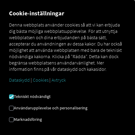
MARKETPLACE
ÖVERSIKT
Cookie-inställningar
Denna webbplats använder cookies så att vi kan erbjuda
dig bästa möjliga webbplatsupplevelse. För att utnyttja
Marketplace
Connectors
project44 Connect
webbplatsen och dina erbjudanden på bästa sätt,
accepterar du användningen av dessa kakor. Du har också
möjlighet att använda webbplatsen med bara de tekniskt
nödvändiga kakorna. Klicka på "Rädda". Detta kan dock
begränsa webbplatsens användarvänlighet. Mer
PROJECT44 ANSLUTA
information finns på vår dataskydd och kakasidor.
Dataskydd
|
Cookies
|
Avtryck
Integrering av en extern leverantör
Tekniskt nödvändigt
Använder du redan
project44
:s tjänster?
Då kan du
utöka den här tjänsten med
Användarupplevelse och personalisering
data från våra tjänster
. Allt du behöver är
Marknadsföring
tillgång till
RIO -plattformen
och ett
project44
konto.