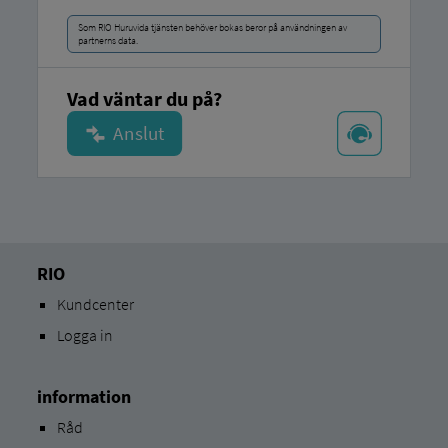
Som RIO Huruvida tjänsten behöver bokas beror på användningen av
partnerns data.
Vad väntar du på?
RIO
Kundcenter
Logga in
information
Råd