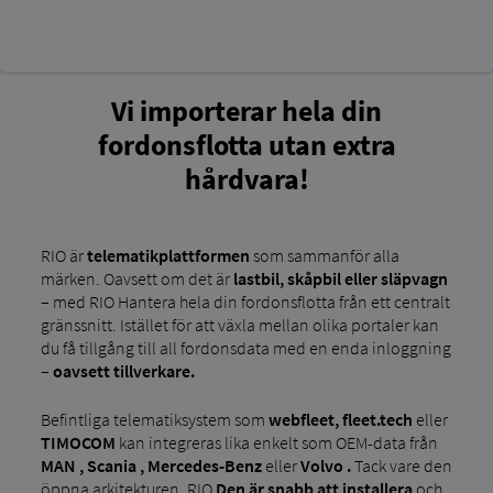
Vi importerar hela din
fordonsflotta utan extra
hårdvara!
RIO är
telematikplattformen
som sammanför alla
märken. Oavsett om det är
lastbil, skåpbil eller släpvagn
– med RIO Hantera hela din fordonsflotta från ett centralt
gränssnitt. Istället för att växla mellan olika portaler kan
du få tillgång till all fordonsdata med en enda inloggning
–
oavsett tillverkare.
Befintliga telematiksystem som
webfleet, fleet.tech
eller
TIMOCOM
kan integreras lika enkelt som OEM-data från
MAN , Scania , Mercedes-Benz
eller
Volvo .
Tack vare den
öppna arkitekturen, RIO
Den är snabb att installera
och