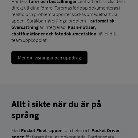
Hantera
turer och beställningar
centralt och skicka dem
direkt till dina förare. Turernas förlopp dokumenteras i
realtid och problemrapporter skickas omedelbart via
appen. Språkbarriärer? Inga problem –
automatisk
översättning
är integrerad.
Push-notiser,
chattfunktioner och fotodokumentation
håller ditt
team uppkopplat.
Mer om visningar och uppdrag
Allt i sikte när du är på
språng
Med
Pocket Fleet -appen
för chefer och
Pocket Driver -
appen
för förare är alla uppkopplade. Fordonsdata,