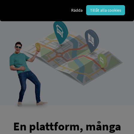
flotta med RIO
Digitalisera, nätverka
och
styr
Rädda
Tillåt alla cookies
effektivt
– från dataintegration till mobilapp.
En plattform, många