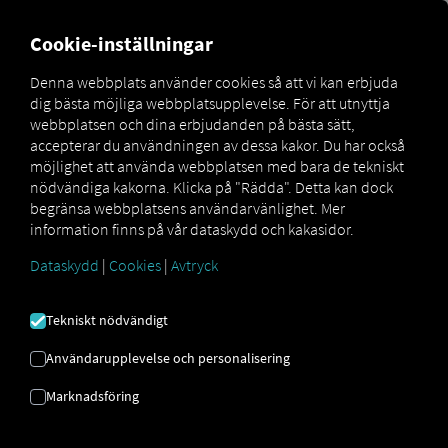
FOR CARRIERS
FOR SHIPPERS
FOR BUSINESS PART
Cookie-inställningar
Denna webbplats använder cookies så att vi kan erbjuda
dig bästa möjliga webbplatsupplevelse. För att utnyttja
TELEMATIK FÖR
webbplatsen och dina erbjudanden på bästa sätt,
accepterar du användningen av dessa kakor. Du har också
HELA DIN FLOTTA
möjlighet att använda webbplatsen med bara de tekniskt
nödvändiga kakorna. Klicka på "Rädda". Detta kan dock
begränsa webbplatsens användarvänlighet. Mer
information finns på vår dataskydd och kakasidor.
Alla fordon, data och processer –
Dataskydd
|
Cookies
|
Avtryck
från alla tillverkare – på en
plattform.
Tekniskt nödvändigt
RIO
erbjuder en
telematikplattform
som kan mer:
Användarupplevelse och personalisering
Den kombinerar
spårning, underhåll, säkerhet
och
planering
i ett system –
oavsett tillverkare
Marknadsföring
eller fordonstyp.
På den här sidan lär du dig hur du utrustar hela din