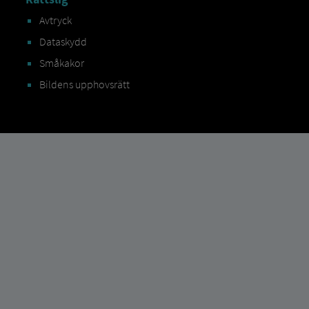
Avtryck
Dataskydd
Småkakor
Bildens upphovsrätt