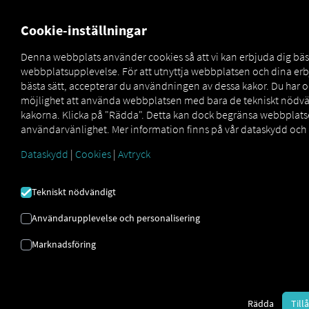
FOR CARRIERS
FOR SHIPPERS
FOR BUSINESS PART
Cookie-inställningar
Denna webbplats använder cookies så att vi kan erbjuda dig bäs
webbplatsupplevelse. För att utnyttja webbplatsen och dina e
TA EN TITT IN I
bästa sätt, accepterar du användningen av dessa kakor. Du har 
möjlighet att använda webbplatsen med bara de tekniskt nödv
FRAMTIDEN
kakorna. Klicka på "Rädda". Detta kan dock begränsa webbplat
användarvänlighet. Mer information finns på vår dataskydd och 
Dataskydd
|
Cookies
|
Avtryck
Helt problemfritt med vår demoåtkomst:
demoförare,
|
Tekniskt nödvändigt
Användarupplevelse och personalisering
Marknadsföring
Rädda
Till