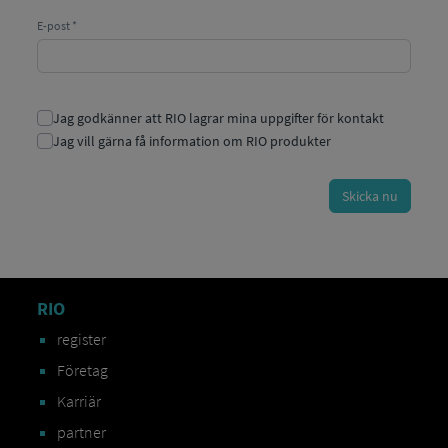
RIO
register
Företag
Karriär
partner