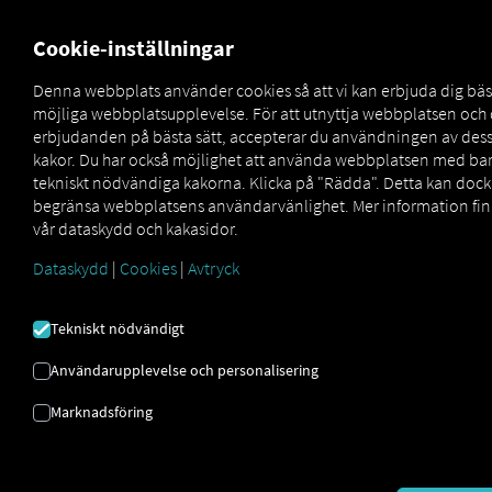
FOR CARRIERS
FOR SHIPPERS
FOR BUSINESS PART
Cookie-inställningar
Denna webbplats använder cookies så att vi kan erbjuda dig bäs
möjliga webbplatsupplevelse. För att utnyttja webbplatsen och
CARTRIGHT
erbjudanden på bästa sätt, accepterar du användningen av des
kakor. Du har också möjlighet att använda webbplatsen med ba
tekniskt nödvändiga kakorna. Klicka på "Rädda". Detta kan dock
TRANSPORTHANTERINGSSYSTEM
begränsa webbplatsens användarvänlighet. Mer information fin
FÖR SMÅ OCH MEDELSTORA
vår dataskydd och kakasidor.
FÖRETAG
Dataskydd
|
Cookies
|
Avtryck
Transportföretag står idag inför en mängd utmaningar
Tekniskt nödvändigt
som kan påverka deras verksamhet:
Analoga, icke-centralt hanterade processer
Användarupplevelse och personalisering
Brist på nätverkande bland anställda
Marknadsföring
Medieavbrott och brist på central datalagring
Men det finns en
lösning
: vårt