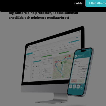
transporthanteringssystem Cartright.
Vi visar dig hur
Rädda
Tillåt alla c
vår innovativa plattform gör det möjligt för dig
att
digitalisera dina processer, koppla samman
anställda och minimera mediaavbrott
.