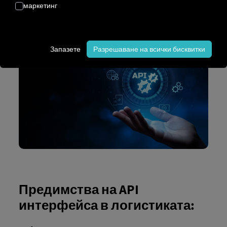
или
телематични решения
, за да се осигури
маркетинг
безпроблемен и
автоматизиран поток от
информация
.
Запазете
Разрешаване на всички бисквитки
Предимства на API
интерфейса в логистиката: