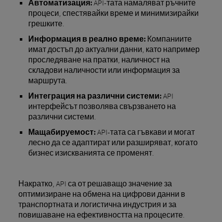
Автоматизация:
API-тата намаляват ръчните
процеси, спестявайки време и минимизирайки
грешките.
Информация в реално време:
Компаниите
имат достъп до актуални данни, като например
проследяване на пратки, наличност на
складови наличности или информация за
маршрута.
Интеграция на различни системи:
API
интерфейсът позволява свързването на
различни системи.
Мащабируемост:
API-тата са гъвкави и могат
лесно да се адаптират или разширяват, когато
бизнес изискванията се променят.
Накратко, API са от решаващо значение за
оптимизиране на обмена на цифрови данни в
транспортната и логистична индустрия и за
повишаване на ефективността на процесите.