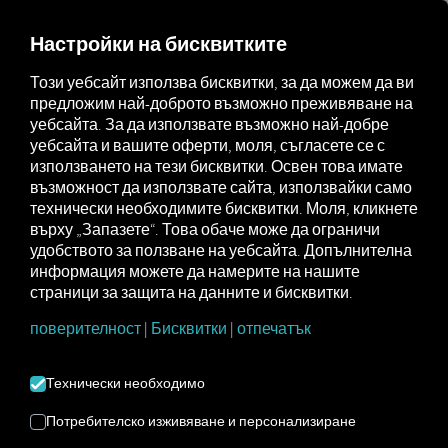
FOR CARRIERS
FOR SHIPPERS
FOR BUSINESS PART
Настройки на бисквитките
Този уебсайт използва бисквитки, за да можем да ви
предложим най-доброто възможно преживяване на
Glossar
API
уебсайта. За да използвате възможно най-добре
уебсайта и вашите оферти, моля, съгласете се с
използването на тези бисквитки. Освен това имате
възможност да използвате сайта, използвайки само
API
технически необходимите бисквитки. Моля, кликнете
върху „Запазете“. Това обаче може да ограничи
удобството за ползване на уебсайта. Допълнителна
информация можете да намерите на нашите
API (интерфейс за приложно програмиране)
страници за защита на данните и бисквитки.
е
интерфейс
, който позволява на различни
софтуерни приложения да комуникират
поверителност
|
Бисквитки
|
отпечатък
помежду си и да обменят данни или функции. В
контекста на транспорта и логистиката, API
Технически необходимо
често се използва за свързване на системи като
системи за управление на транспорта (TMS),
Потребителско изживяване и персонализиране
системи за управление на складове (WMS)