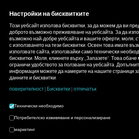
FOR CARRIERS
FOR SHIPPERS
FOR BUSINESS PART
Настройки на бисквитките
Този уебсайт използва бисквитки, за да можем да ви пр
доброто възможно преживяване на уебсайта. За да изп
ПОГЛЕДНЕТЕ В
възможно най-добре уебсайта и вашите оферти, моля, с
с използването на тези бисквитки. Освен това имате въ
БЪДЕЩЕТО
използвате сайта, използвайки само технически необхо
бисквитки. Моля, кликнете върху „Запазете“. Това обаче
ограничи удобството за ползване на уебсайта. Допълни
информация можете да намерите на нашите страници за
Напълно безпроблемно с нашия демо
данните и бисквитки.
достъп:
Демо
поверителност
|
Бисквитки
|
отпечатък
Технически необходимо
шофьор,
|
Потребителско изживяване и персонализиране
маркетинг