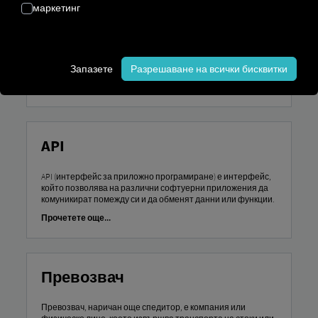
маркетинг
Предварителната проверка се отнася до задължителната
проверка на превозното средство от водача преди
започване на пътуването, за да се гарантира
безопасността на движението и експлоатационната му
Запазете
Разрешаване на всички бисквитки
готовност.
Прочетете още...
API
API (интерфейс за приложно програмиране) е интерфейс,
който позволява на различни софтуерни приложения да
комуникират помежду си и да обменят данни или функции.
Прочетете още...
Превозвач
Превозвач, наричан още спедитор, е компания или