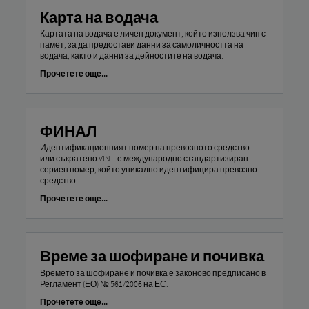
Карта на водача
Картата на водача е личен документ, който използва чип с
памет, за да предостави данни за самоличността на
водача, както и данни за дейностите на водача.
Прочетете още...
ФИНАЛ
Идентификационният номер на превозното средство –
или съкратено VIN – е международно стандартизиран
сериен номер, който уникално идентифицира превозно
средство.
Прочетете още...
Време за шофиране и почивка
Времето за шофиране и почивка е законово предписано в
Регламент (ЕО) № 561/2006 на ЕС.
Прочетете още...