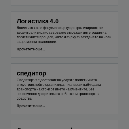
Логистика 4.0
Логистика 4.0 се фокусира върху централизираното и
децентрализирано свързване в мрежа и интеграция на
логистичните процеси, както и върху въвеждането на нови
съвременни технологии.
Прочетете още...
спедитор
Спедиторът е доставчик на услуги в логистичната
индустрия, който организира, планира и наблюдава
транспорта на стоки от името на клиентите, без
непременно да притежава собствени транспортни
средства.
Прочетете още...