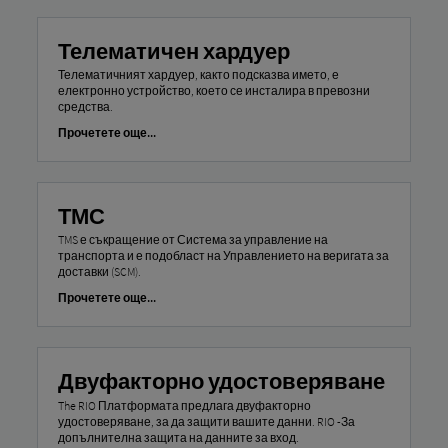
Телематичен хардуер
Телематичният хардуер, както подсказва името, е
електронно устройство, което се инсталира в превозни
средства.
Прочетете още...
ТМС
TMS е съкращение от Система за управление на
транспорта и е подобласт на Управлението на веригата за
доставки (SCM).
Прочетете още...
Двуфакторно удостоверяване
The RIO Платформата предлага двуфакторно
удостоверяване, за да защити вашите данни. RIO -За
допълнителна защита на данните за вход.