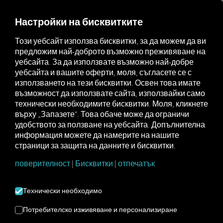
FOR CARRIERS
FOR SHIPPERS
FOR BUSINESS PART
Настройки на бисквитките
Този уебсайт използва бисквитки, за да можем да ви
предложим най-доброто възможно преживяване на
РЕЧНИК
уебсайта. За да използвате възможно най-добре
уебсайта и вашите оферти, моля, съгласете се с
използването на тези бисквитки. Освен това имате
Тук ще намерите всички
възможност да използвате сайта, използвайки само
технически необходимите бисквитки. Моля, кликнете
дефиниции на термини,
върху „Запазете“. Това обаче може да ограничи
свързани с теми като RIO ,
удобството за ползване на уебсайта. Допълнителна
информация можете да намерите на нашите
Логистика и телематика
страници за защита на данните и бисквитки.
поверителност
|
Бисквитки
|
отпечатък
Технически необходимо
Потребителско изживяване и персонализиране
Проверка преди заминаване