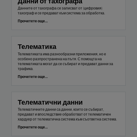
Данни от тахографа
Данните от тахографа се записват от (цифровия)
тахограф и се предават към система за обработка.
Прочетете още...
Телематика
Телематиката има разнообразни приложения, но е
особено разпространена на пътя. С помощта на
телематиката могат да се събират и предават данни за
трафика.
Прочетете още...
Телематични данни
Телематичните данни са данни, които се събират,
предават и впоследствие обработват от телематичен
хардуер от телематична система към съответна система.
Прочетете още...