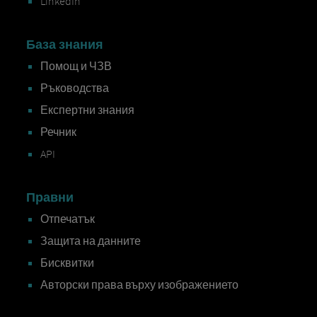
LinkedIn
База знания
Помощ и ЧЗВ
Ръководства
Експертни знания
Речник
API
Правни
Отпечатък
Защита на данните
Бисквитки
Авторски права върху изображението