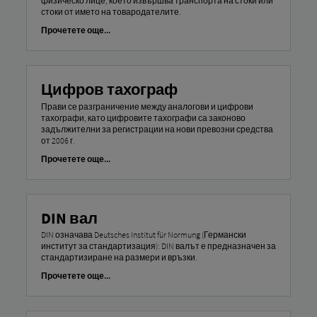
физическо лице, което извършва транспорта на стоки или
стоки от името на товародателите.
Прочетете още...
Цифров тахограф
Прави се разграничение между аналогови и цифрови
тахографи, като цифровите тахографи са законово
задължителни за регистрации на нови превозни средства
от 2006 г.
Прочетете още...
DIN вал
DIN означава Deutsches Institut für Normung (Германски
институт за стандартизация): DIN валът е предназначен за
стандартизиране на размери и връзки.
Прочетете още...