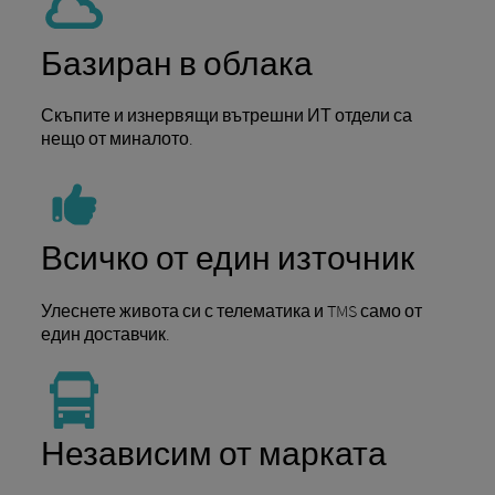
Базиран в облака
Скъпите и изнервящи вътрешни ИТ отдели са
нещо от миналото.
Всичко от един източник
Улеснете живота си с телематика и TMS само от
един доставчик.
Независим от марката