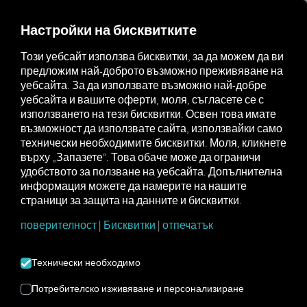
FOR CARRIERS
FOR SHIPPERS
FOR BUSINESS PART
Настройки на бисквитките
Този уебсайт използва бисквитки, за да можем да ви
предложим най-доброто възможно преживяване на
СТИГНЕТЕ ДО
уебсайта. За да използвате възможно най-добре
уебсайта и вашите оферти, моля, съгласете се с
ПЛАТФОРМАТА В
използването на тези бисквитки. Освен това имате
възможност да използвате сайта, използвайки само
ТРИ ЛЕСНИ
технически необходимите бисквитки. Моля, кликнете
върху „Запазете“. Това обаче може да ограничи
СТЪПКИ
удобството за ползване на уебсайта. Допълнителна
информация можете да намерите на нашите
страници за защита на данните и бисквитки.
поверителност
|
Бисквитки
|
отпечатък
Технически необходимо
Потребителско изживяване и персонализиране