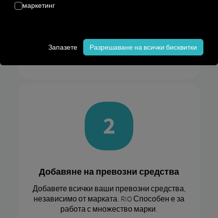
маркетинг
Регистрирайте се безплатно
Регистрирайте фирмата си за нула време,
Запазете
Разрешаване на всички бисквитки
само за няколко минути на RIO Платформа.
Добавяне на превозни средства
Добавете всички ваши превозни средства,
независимо от марката. RIO Способен е за
работа с множество марки.